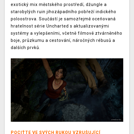
exotický mix městského prostředí, džungle a
starobylých ruin jihozápadního pobřeží indického
poloostrova. Součástí je samozřejmě oceňovaná
hratelnost série Uncharted s aktualizovanými
systémy a vylepšeními, včetně filmově ztvárněného
boje, průzkumu a cestování, náročných rébusů a
dalších prvků.
POCIŤTE VE SVÝCH RUKOU VZRUŠUJÍCÍ