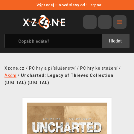
NOVÉ SLEVY
Výprodej – nové slevy od 1. srpna
›
VÝPRODEJ
VIDEOHRY
XZONE ORIGINALS
Hledat
TÉMATIKY
OBLEČENÍ A DOPLŇKY
Xzone.cz
/
PC hry a příslušenství
/
PC hry ke stažení
/
MERCHANDISE
Akční
/
Uncharted: Legacy of Thieves Collection
(DIGITAL) (DIGITAL)
SPOLEČENSKÉ HRY
BLOG
KONTAKT
PRODEJNY