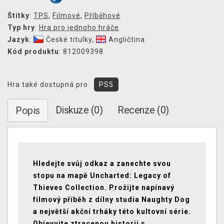
Štítky
:
TPS
,
Filmové
,
Příběhové
Typ hry
:
Hra pro jednoho hráče
Jazyk
:
České titulky
,
Angličtina
Kód produktu
: 812009398
Hra také dostupná pro:
PS5
Diskuze (0)
Recenze (0)
Popis
Hledejte svůj odkaz a zanechte svou
stopu na mapě Uncharted: Legacy of
Thieves Collection. Prožijte napínavý
filmový příběh z dílny studia Naughty Dog
a největší akční trháky této kultovní série.
Objevujte ztracenou historii s