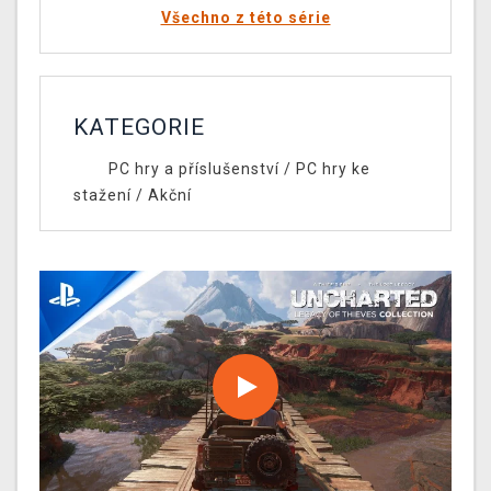
Všechno z této série
KATEGORIE
PC hry a příslušenství
/
PC hry ke
stažení
/
Akční