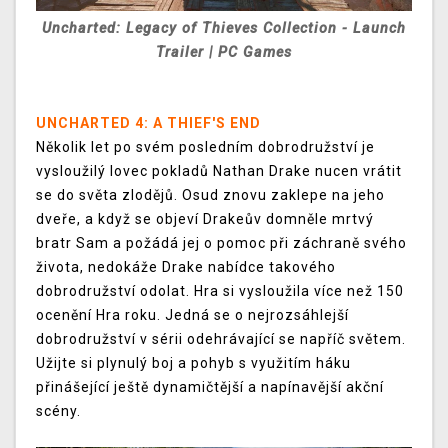
Uncharted: Legacy of Thieves Collection - Launch
Trailer | PC Games
UNCHARTED 4: A THIEF'S END
Několik let po svém posledním dobrodružství je
vysloužilý lovec pokladů Nathan Drake nucen vrátit
se do světa zlodějů. Osud znovu zaklepe na jeho
dveře, a když se objeví Drakeův domněle mrtvý
bratr Sam a požádá jej o pomoc při záchraně svého
života, nedokáže Drake nabídce takového
dobrodružství odolat. Hra si vysloužila více než 150
ocenění Hra roku. Jedná se o nejrozsáhlejší
dobrodružství v sérii odehrávající se napříč světem.
Užijte si plynulý boj a pohyb s využitím háku
přinášející ještě dynamičtější a napínavější akční
scény.