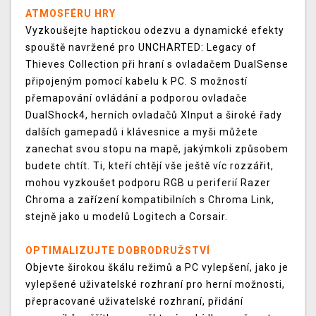
ATMOSFÉRU HRY
Vyzkoušejte haptickou odezvu a dynamické efekty
spouště navržené pro UNCHARTED: Legacy of
Thieves Collection při hraní s ovladačem DualSense
připojeným pomocí kabelu k PC. S možností
přemapování ovládání a podporou ovladače
DualShock4, herních ovladačů XInput a široké řady
dalších gamepadů i klávesnice a myši můžete
zanechat svou stopu na mapě, jakýmkoli způsobem
budete chtít. Ti, kteří chtějí vše ještě víc rozzářit,
mohou vyzkoušet podporu RGB u periferií Razer
Chroma a zařízení kompatibilních s Chroma Link,
stejně jako u modelů Logitech a Corsair.
OPTIMALIZUJTE DOBRODRUŽSTVÍ
Objevte širokou škálu režimů a PC vylepšení, jako je
vylepšené uživatelské rozhraní pro herní možnosti,
přepracované uživatelské rozhraní, přidání