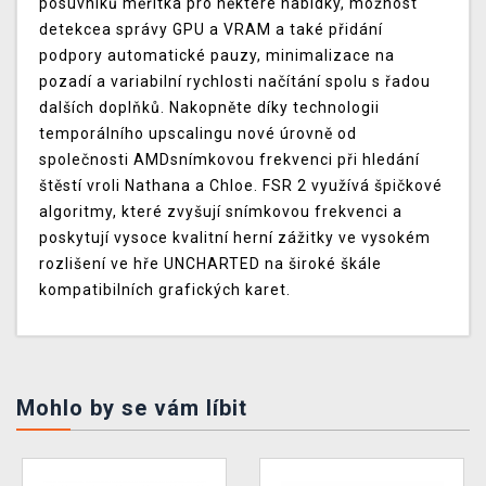
posuvníků měřítka pro některé nabídky, možnost
detekcea správy GPU a VRAM a také přidání
podpory automatické pauzy, minimalizace na
pozadí a variabilní rychlosti načítání spolu s řadou
dalších doplňků. Nakopněte díky technologii
temporálního upscalingu nové úrovně od
společnosti AMDsnímkovou frekvenci při hledání
štěstí vroli Nathana a Chloe. FSR 2 využívá špičkové
algoritmy, které zvyšují snímkovou frekvenci a
poskytují vysoce kvalitní herní zážitky ve vysokém
rozlišení ve hře UNCHARTED na široké škále
kompatibilních grafických karet.
Mohlo by se vám líbit