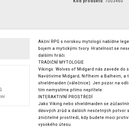
Kód produktu
: 1003460
Akční RPG s norskou mytologií nabídne lege
bojem a mytickými tvory. Hratelnost se nese
dalšími hráči.
TRADIČNÍ MYTOLOGIE
Vikings: Wolves of Midgard nás zavede do sv
Navštívíme Midgard, Niflheim a Balheim, a 
shieldmaiden (válečnice). Jen pozor na odl
G
tím nemyslíme přímo nepřítele.
ční
INTERAKTIVNÍ PROSTŘEDÍ
Jako Viking nebo shieldmaiden se zúčastn
děsivých zrůd a dalších nesčetných potvor 
zničitelné prostředí, kdy budete moci prot
vysokého útesu.