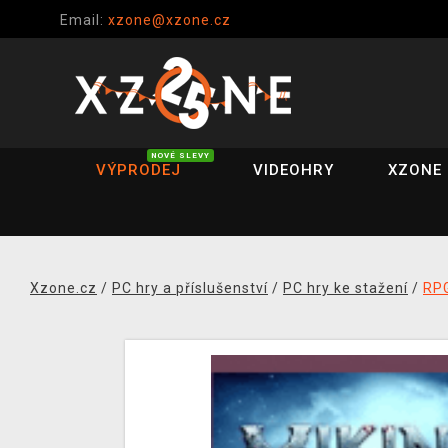
Email:
xzone@xzone.cz
NOVÉ SLEVY
VÝPRODEJ
VIDEOHRY
XZONE 
Xzone.cz
/
PC hry a příslušenství
/
PC hry ke stažení
/
RP