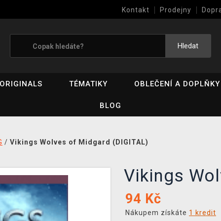
Kontakt
Prodejny
Dopr
Výkup her (bazar)
Hledat
ORIGINALS
TÉMATIKY
OBLEČENÍ A DOPLŇKY
BLOG
G
/
Vikings Wolves of Midgard (DIGITAL)
Vikings Wo
94
Kč
Nákupem získáte
1 kredit