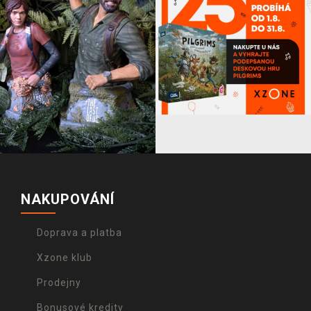
NAKUPOVÁNÍ
Doprava a platba
Xzone klub
Prodejny
Bonusové kredity