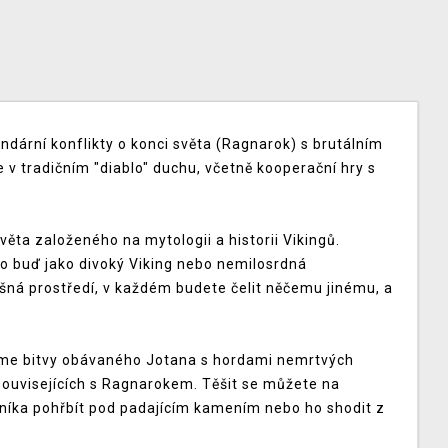
ndární konflikty o konci světa (Ragnarok) s brutálním
 v tradičním "diablo" duchu, včetně kooperační hry s
ěta založeného na mytologii a historii Vikingů.
to buď jako divoký Viking nebo nemilosrdná
išná prostředí, v každém budete čelit něčemu jinému, a
íme bitvy obávaného Jotana s hordami nemrtvých
souvisejících s Ragnarokem. Těšit se můžete na
ivníka pohřbít pod padajícím kamením nebo ho shodit z