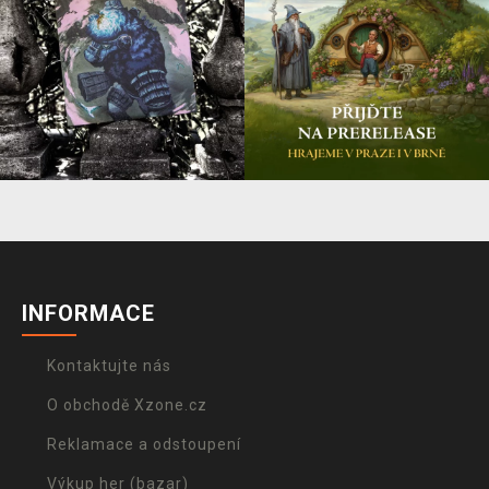
INFORMACE
Kontaktujte nás
O obchodě Xzone.cz
Reklamace a odstoupení
Výkup her (bazar)