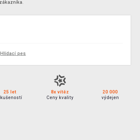
 zákazníka.
Hlídací pes
25 let
8x vítěz
20 000
zkušeností
Ceny kvality
výdejen