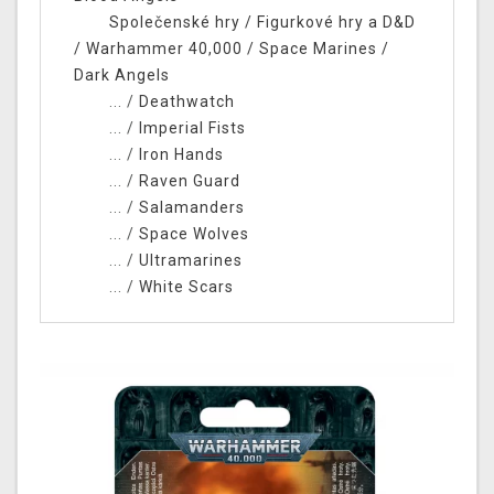
Společenské hry
/
Figurkové hry a D&D
/
Warhammer 40,000
/
Space Marines
/
Dark Angels
... /
Deathwatch
... /
Imperial Fists
... /
Iron Hands
... /
Raven Guard
... /
Salamanders
... /
Space Wolves
... /
Ultramarines
... /
White Scars