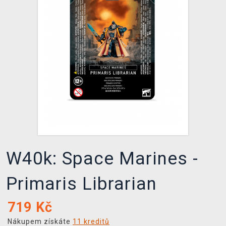
DOPRAVA
XZONE KLUB
TCG & BOARDGAME HUB
VÝKUP HER (BAZAR)
W40k: Space Marines -
Primaris Librarian
719
Kč
Nákupem získáte
11 kreditů