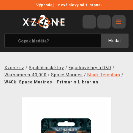
NOVÉ SLEVY
Výprodej – nové slevy od 1. srpna
›
VÝPRODEJ
VIDEOHRY
XZONE ORIGINALS
Hledat
TÉMATIKY
OBLEČENÍ A DOPLŇKY
Xzone.cz
/
Společenské hry
/
Figurkové hry a D&D
/
MERCHANDISE
Warhammer 40,000
/
Space Marines
/
Black Templars
/
W40k: Space Marines - Primaris Librarian
SPOLEČENSKÉ HRY
BLOG
KONTAKT
PRODEJNY