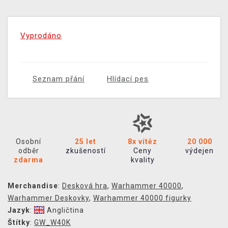
Vyprodáno
Seznam přání
Hlídací pes
Osobní
25 let
8x vítěz
20 000
odběr
zkušeností
Ceny
výdejen
zdarma
kvality
Merchandise
:
Desková hra
,
Warhammer 40000
,
Warhammer Deskovky
,
Warhammer 40000 figurky
Jazyk
:
Angličtina
Štítky
:
GW_W40K