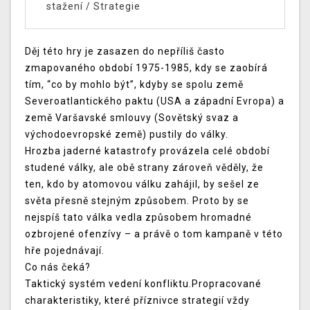
stažení
/
Strategie
Děj této hry je zasazen do nepříliš často
zmapovaného období 1975-1985, kdy se zaobírá
tím, “co by mohlo být”, kdyby se spolu země
Severoatlantického paktu (USA a západní Evropa) a
země Varšavské smlouvy (Sovětský svaz a
východoevropské země) pustily do války.
Hrozba jaderné katastrofy provázela celé období
studené války, ale obě strany zároveň věděly, že
ten, kdo by atomovou válku zahájil, by sešel ze
světa přesně stejným způsobem. Proto by se
nejspíš tato válka vedla způsobem hromadné
ozbrojené ofenzívy – a právě o tom kampaně v této
hře pojednávají.
Co nás čeká?
Taktický systém vedení konfliktu.Propracované
charakteristiky, které příznivce strategií vždy