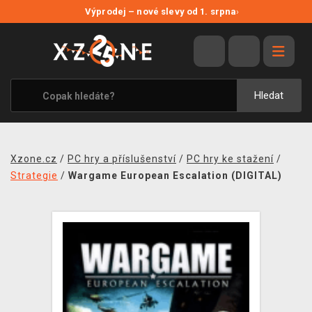
NOVÉ SLEVY
Výprodej – nové slevy od 1. srpna
›
VÝPRODEJ
VIDEOHRY
XZONE ORIGINALS
Hledat
TÉMATIKY
OBLEČENÍ A DOPLŇKY
Xzone.cz
/
PC hry a příslušenství
/
PC hry ke stažení
/
MERCHANDISE
Strategie
/
Wargame European Escalation (DIGITAL)
SPOLEČENSKÉ HRY
BLOG
KONTAKT
PRODEJNY