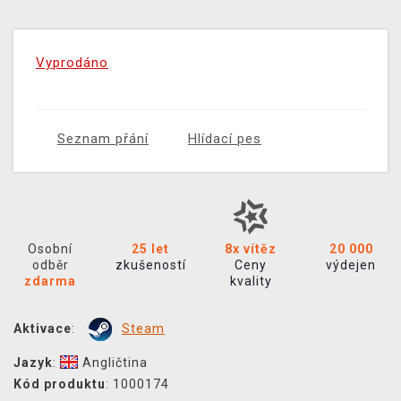
Vyprodáno
Seznam přání
Hlídací pes
Osobní
25 let
8x vítěz
20 000
odběr
zkušeností
Ceny
výdejen
zdarma
kvality
Aktivace
:
Steam
Jazyk
:
Angličtina
Kód produktu
: 1000174