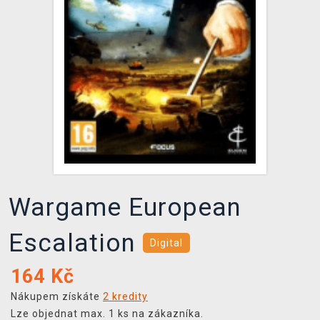
DOPRAVA
XZONE KLUB
TCG & BOARDGAME HUB
VÝKUP HER (BAZAR)
Wargame European
Escalation
Digital
164
Kč
Nákupem získáte
2 kredity
Lze objednat max. 1 ks na zákazníka.