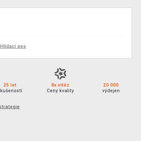
Hlídací pes
25 let
8x vítěz
20 000
zkušeností
Ceny kvality
výdejen
strategie