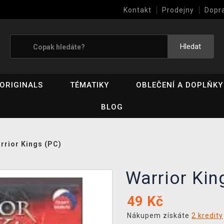
Kontakt
Prodejny
Dopr
Výkup her (bazar)
Hledat
ORIGINALS
TÉMATIKY
OBLEČENÍ A DOPLŇKY
BLOG
rrior Kings (PC)
Warrior Ki
49
Kč
Nákupem získáte
2 kredity