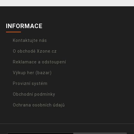
INFORMACE
Kontaktujte nás
O obchodě Xzone.cz
Reklamace a odstoupení
Výkup her (bazar)
Provizní systém
Obchodní podmínky
Ochrana osobních údajů