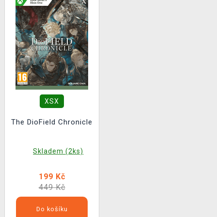
XSX
The DioField Chronicle
Skladem (2ks)
199 Kč
449 Kč
Do košíku