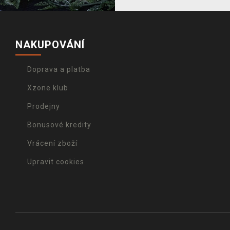
NAKUPOVÁNÍ
Doprava a platba
Xzone klub
Prodejny
Bonusové kredity
Vrácení zboží
Upravit cookies