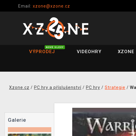
Email:
xzone@xzone.cz
NOVÉ SLEVY
VÝPRODEJ
VIDEOHRY
XZONE 
Xzone.cz
/
PC hry a příslušenství
/
PC hry
/
Strategie
/
Wa
Galerie