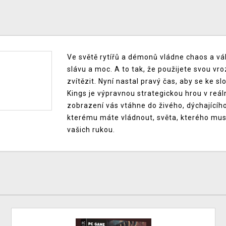
Ve světě rytířů a démonů vládne chaos a vá
slávu a moc. A to tak, že použijete svou vr
zvítězit. Nyní nastal pravý čas, aby se ke sl
Kings je výpravnou strategickou hrou v reá
zobrazení vás vtáhne do živého, dýchajícího
kterému máte vládnout, světa, kterého musít
vašich rukou.