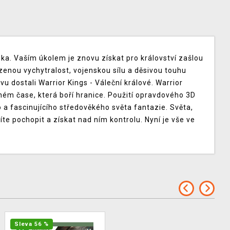
lka. Vaším úkolem je znovu získat pro království zašlou
ozenou vychytralost, vojenskou sílu a děsivou touhu
ovu dostali Warrior Kings - Váleční králové. Warrior
lném čase, která boří hranice. Použití opravdového 3D
 a fascinujícího středověkého světa fantazie. Světa,
e pochopit a získat nad ním kontrolu. Nyní je vše ve
Sleva 56 %