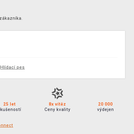
 zákazníka.
Hlídací pes
25 let
8x vítěz
20 000
zkušeností
Ceny kvality
výdejen
onnect