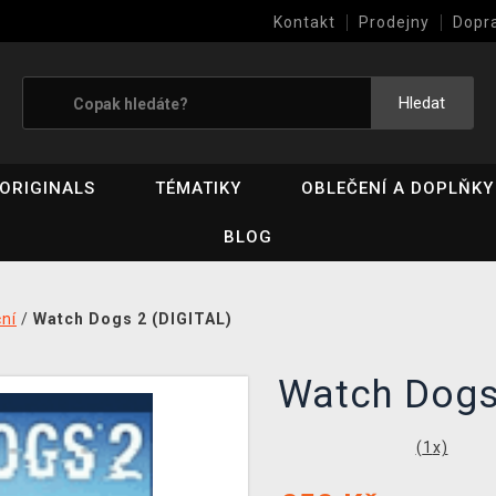
Kontakt
Prodejny
Dopr
Výkup her (bazar)
Hledat
ORIGINALS
TÉMATIKY
OBLEČENÍ A DOPLŇKY
BLOG
ní
/
Watch Dogs 2 (DIGITAL)
Watch Dog
(
1
x)