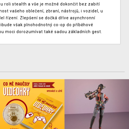
 roli stealth a vše je možné dokončit bez zabití
ost vašeho oblečení, zbraní, nástrojů, i vozidel, u
el řízení. Zlepšení se dočká dříve asynchronní
přibude však plnohodnotný co-op do příběhové
dou moci dorozumívat také sadou základních gest.