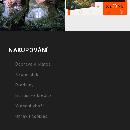
NAKUPOVÁNÍ
Doprava a platba
Xzone klub
Prodejny
Bonusové kredity
Vrácení zboží
Upravit cookies