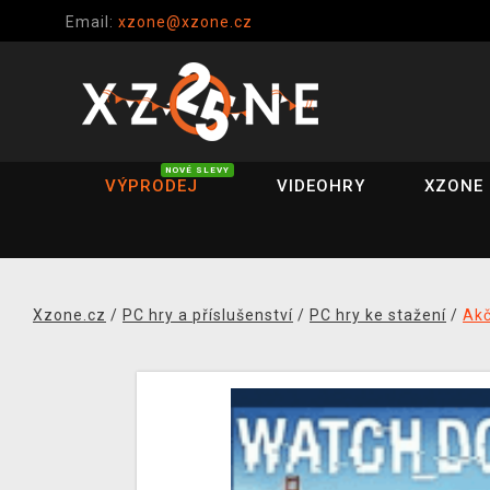
Email:
xzone@xzone.cz
NOVÉ SLEVY
VÝPRODEJ
VIDEOHRY
XZONE 
Xzone.cz
/
PC hry a příslušenství
/
PC hry ke stažení
/
Akč