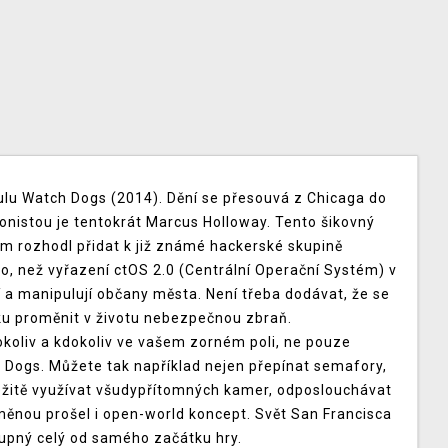
ulu Watch Dogs (2014). Dění se přesouvá z Chicaga do
nistou je tentokrát Marcus Holloway. Tento šikovný
m rozhodl přidat k již známé hackerské skupině
ího, než vyřazení ctOS 2.0 (Centrální Operační Systém) v
í a manipulují občany města. Není třeba dodávat, že se
ku proměnit v životu nebezpečnou zbraň.
koliv a kdokoliv ve vašem zorném poli, ne pouze
 Dogs. Můžete tak například nejen přepínat semafory,
ležitě využívat všudypřítomných kamer, odposlouchávat
měnou prošel i open-world koncept. Svět San Francisca
stupný celý od samého začátku hry.