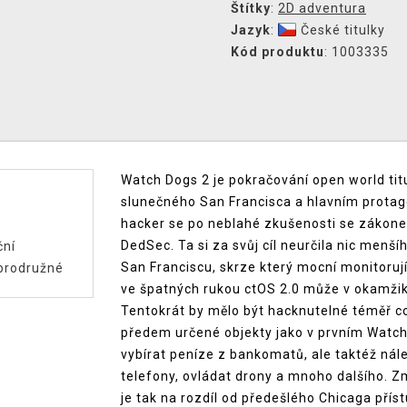
Štítky
:
2D adventura
Jazyk
:
České titulky
Kód produktu
: 1003335
Watch Dogs 2 je pokračování open world tit
slunečného San Francisca a hlavním protago
hacker se po neblahé zkušenosti se zákone
DedSec. Ta si za svůj cíl neurčila nic menš
ční
San Franciscu, skrze který mocní monitoruj
brodružné
ve špatných rukou ctOS 2.0 může v okamži
Tentokrát by mělo být hacknutelné téměř co
předem určené objekty jako v prvním Watch
vybírat peníze z bankomatů, ale taktéž ná
telefony, ovládat drony a mnoho dalšího. Z
je tak na rozdíl od předešlého Chicaga pří