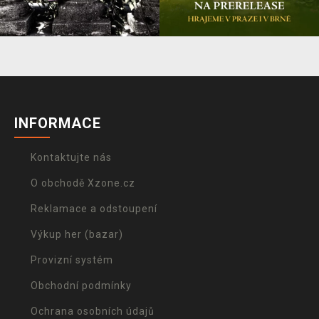
INFORMACE
Kontaktujte nás
O obchodě Xzone.cz
Reklamace a odstoupení
Výkup her (bazar)
Provizní systém
Obchodní podmínky
Ochrana osobních údajů