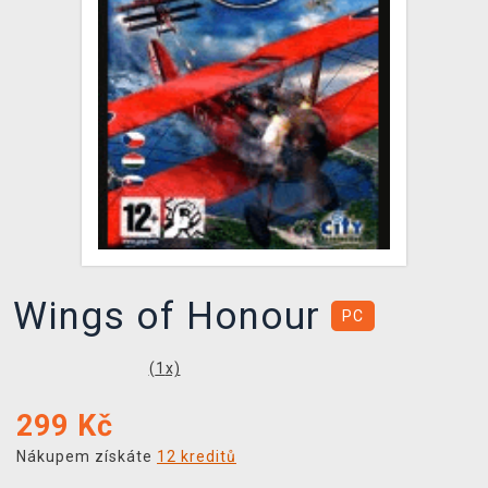
DOPRAVA
XZONE KLUB
TCG & BOARDGAME HUB
VÝKUP HER (BAZAR)
Wings of Honour
PC
(
1
x)
299
Kč
Nákupem získáte
12 kreditů