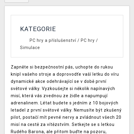
KATEGORIE
PC hry a příslušenství
/
PC hry
/
Simulace
Zapněte si bezpečnostní pás, uchopte do rukou
knipl vašeho stroje a doprovodťe vaší letku do víru
dynamické akce odehrávající se v době první
světové války. Vyzkoušejte si několik napínavých
misí, která vás zvednou ze židle a napumpují
adrenalinem. Létat budete s jedním z 10 bojových
letadel z první světové války. Nemusíte být zkušený
pilot, postačí mít pevné nervy a zvládnout všech 20
misí na cestě za vítězstvím. Setkejte se s letkou
Rudého Barona, ale přitom buďte na pozoru,