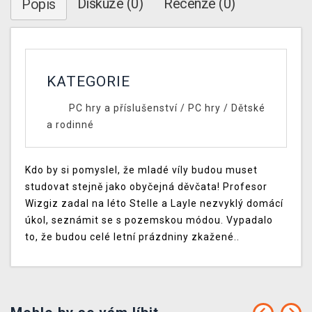
Diskuze (0)
Recenze (0)
Popis
KATEGORIE
PC hry a příslušenství
/
PC hry
/
Dětské
a rodinné
Kdo by si pomyslel, že mladé víly budou muset
studovat stejně jako obyčejná děvčata! Profesor
Wizgiz zadal na léto Stelle a Layle nezvyklý domácí
úkol, seznámit se s pozemskou módou. Vypadalo
to, že budou celé letní prázdniny zkažené..