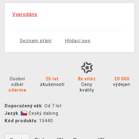
Vyprodáno
Seznam přání
Hlídací pes
Osobní
25 let
8x vítěz
20 000
odběr
zkušeností
Ceny
výdejen
zdarma
kvality
Doporučený věk
: Od 7 let
Jazyk
:
Český dabing
Kód produktu
: 15440