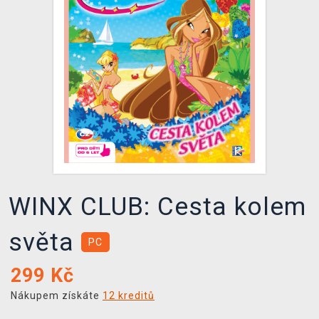
DOPRAVA
XZONE KLUB
TCG & BOARDGAME HUB
VÝKUP HER (BAZAR)
WINX CLUB: Cesta kolem
světa
PC
299
Kč
Nákupem získáte
12 kreditů