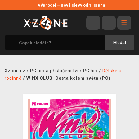
NOVÉ SLEVY
Výprodej – nové slevy od 1. srpna
›
VÝPRODEJ
VIDEOHRY
XZONE ORIGINALS
Hledat
TÉMATIKY
OBLEČENÍ A DOPLŇKY
Xzone.cz
/
PC hry a příslušenství
/
PC hry
/
Dětské a
MERCHANDISE
rodinné
/
WINX CLUB: Cesta kolem světa (PC)
SPOLEČENSKÉ HRY
BLOG
KONTAKT
PRODEJNY