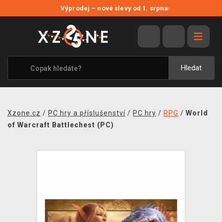
NOVÉ SLEVY
Výprodej – nové slevy od 1. srpna
›
VÝPRODEJ
VIDEOHRY
XZONE ORIGINALS
Hledat
TÉMATIKY
OBLEČENÍ A DOPLŇKY
Xzone.cz
/
PC hry a příslušenství
/
PC hry
/
RPG
/
World
MERCHANDISE
of Warcraft Battlechest (PC)
SPOLEČENSKÉ HRY
BLOG
KONTAKT
PRODEJNY