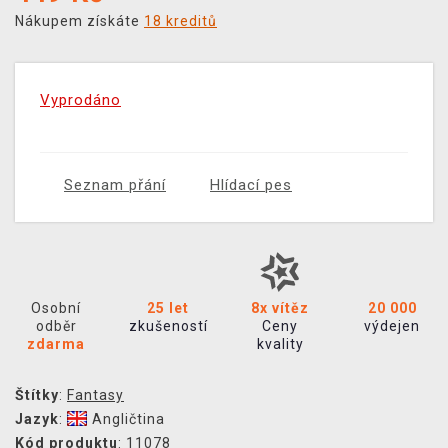
Nákupem získáte
18 kreditů
Vyprodáno
Seznam přání
Hlídací pes
Osobní
25 let
8x vítěz
20 000
odběr
zkušeností
Ceny
výdejen
zdarma
kvality
Štítky
:
Fantasy
Jazyk
:
Angličtina
Kód produktu
: 11078