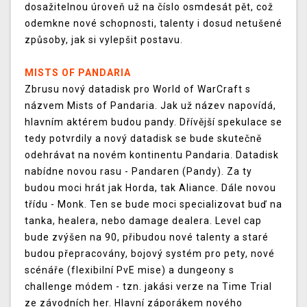
dosažitelnou úroveň už na číslo osmdesát pět, což
odemkne nové schopnosti, talenty i dosud netušené
způsoby, jak si vylepšit postavu.
MISTS OF PANDARIA
Zbrusu nový datadisk pro World of WarCraft s
názvem Mists of Pandaria. Jak už název napovídá,
hlavním aktérem budou pandy. Dřívější spekulace se
tedy potvrdily a nový datadisk se bude skutečně
odehrávat na novém kontinentu Pandaria. Datadisk
nabídne novou rasu - Pandaren (Pandy). Za ty
budou moci hrát jak Horda, tak Aliance. Dále novou
třídu - Monk. Ten se bude moci specializovat buď na
tanka, healera, nebo damage dealera. Level cap
bude zvýšen na 90, přibudou nové talenty a staré
budou přepracovány, bojový systém pro pety, nové
scénáře (flexibilní PvE mise) a dungeony s
challenge módem - tzn. jakási verze na Time Trial
ze závodních her. Hlavní záporákem nového