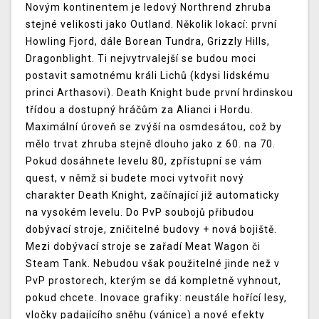
Novým kontinentem je ledový Northrend zhruba
stejné velikosti jako Outland. Několik lokací: první
Howling Fjord, dále Borean Tundra, Grizzly Hills,
Dragonblight. Ti nejvytrvalejší se budou moci
postavit samotnému králi Lichů (kdysi lidskému
princi Arthasovi). Death Knight bude první hrdinskou
třídou a dostupný hráčům za Alianci i Hordu.
Maximální úroveň se zvýší na osmdesátou, což by
mělo trvat zhruba stejně dlouho jako z 60. na 70.
Pokud dosáhnete levelu 80, zpřístupní se vám
quest, v němž si budete moci vytvořit nový
charakter Death Knight, začínající již automaticky
na vysokém levelu. Do PvP soubojů přibudou
dobývací stroje, zničitelné budovy + nová bojiště.
Mezi dobývací stroje se zařadí Meat Wagon či
Steam Tank. Nebudou však použitelné jinde než v
PvP prostorech, kterým se dá kompletně vyhnout,
pokud chcete. Inovace grafiky: neustále hořící lesy,
vločky padajícího sněhu (vánice) a nové efekty