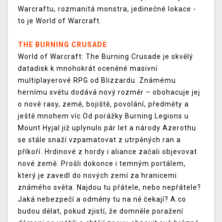
Warcraftu, rozmanitá monstra, jedinečné lokace -
to je World of Warcraft.
THE BURNING CRUSADE
World of Warcraft: The Burning Crusade je skvělý
datadisk k mnohokrát oceněné masivní
multiplayerové RPG od Blizzardu. Známému
hernímu světu dodává nový rozměr – obohacuje jej
o nové rasy, země, bojiště, povolání, předměty a
ještě mnohem víc.Od porážky Burning Legions u
Mount Hyjal již uplynulo pár let a národy Azerothu
se stále snaží vzpamatovat z utrpěných ran a
příkoří. Hrdinové z hordy i aliance začali objevovat
nové země. Prošli dokonce i temným portálem,
který je zavedl do nových zemí za hranicemi
známého světa. Najdou tu přátele, nebo nepřátele?
Jaká nebezpečí a odměny tu na ně čekají? A co
budou dělat, pokud zjistí, že domněle poražení