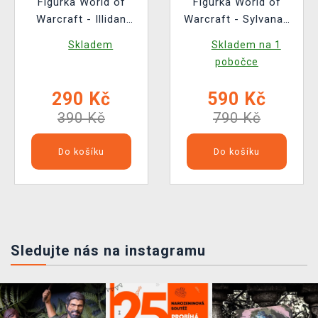
Figurka World of
Figurka World of
Warcraft - Illidan
Warcraft - Sylvanas
(Funko POP! Games
Chase (Funko POP!
Skladem
Skladem na 1
1101)
Games 990)
pobočce
290 Kč
590 Kč
390 Kč
790 Kč
Do košíku
Do košíku
Sledujte nás na instagramu