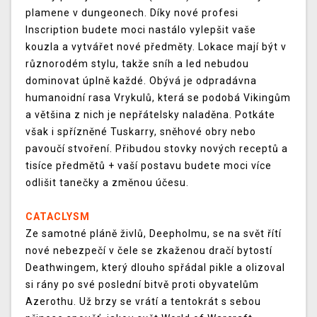
plamene v dungeonech. Díky nové profesi
Inscription budete moci nastálo vylepšit vaše
kouzla a vytvářet nové předměty. Lokace mají být v
různorodém stylu, takže sníh a led nebudou
dominovat úplně každé. Obývá je odpradávna
humanoidní rasa Vrykulů, která se podobá Vikingům
a většina z nich je nepřátelsky naladěna. Potkáte
však i spřízněné Tuskarry, sněhové obry nebo
pavoučí stvoření. Přibudou stovky nových receptů a
tisíce předmětů + vaší postavu budete moci více
odlišit tanečky a změnou účesu.
CATACLYSM
Ze samotné pláně živlů, Deepholmu, se na svět řítí
nové nebezpečí v čele se zkaženou dračí bytostí
Deathwingem, který dlouho spřádal pikle a olizoval
si rány po své poslední bitvě proti obyvatelům
Azerothu. Už brzy se vrátí a tentokrát s sebou