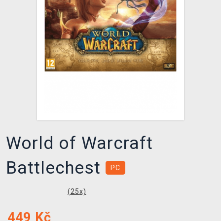
DOPRAVA
XZONE KLUB
TCG & BOARDGAME HUB
VÝKUP HER (BAZAR)
World of Warcraft
Battlechest
PC
(
25
x)
449
Kč