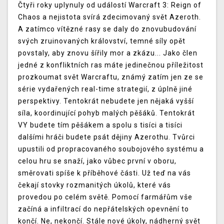
Čtyři roky uplynuly od událostí Warcraft 3: Reign of
Chaos a nejistota svírá zdecimovaný svět Azeroth.
A zatímco vítězné rasy se daly do znovubudování
svých zruinovaných království, temné síly opět
povstaly, aby znovu šířily mor a zkázu... Jako člen
jedné z konfliktních ras máte jedinečnou příležitost
prozkoumat svět Warcraftu, známý zatím jen ze se
série vydařených real-time strategií, z úplně jiné
perspektivy. Tentokrát nebudete jen nějaká vyšší
síla, koordinující pohyb malých pěšáků. Tentokrát
VY budete tím pěšákem a spolu s tisíci a tisíci
dalšími hráči budete psát dějiny Azerothu. Tvůrci
upustili od propracovaného soubojového systému a
celou hru se snaží, jako vůbec první v oboru,
směrovati spíše k příběhové části. Už teď na vás
čekají stovky rozmanitých úkolů, které vás
provedou po celém světě. Pomocí farmářům vše
začíná a infiltrací do nepřátelských opevnění to
končí. Ne, nekončí. Stále nové úkoly, nádherný svět