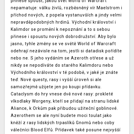
přinese spoušť, jakou svět World of Warcraft
nepamatuje: válku živlů, rozběsněný vír Maelstrom i
příchod nových, z popela vystanuvších a jindy velmi
nepravděpodobných hrdinů. Východní království i
Kalimdor se promění k nepoznání a to s sebou
přinese i spoustu nových dobrodružství. Aby bylo
jasno, tyhle změny se ve světě World of Warcraft
odehrají nezávisle na tom, jestli si datadisk pořídíte
nebo ne. S jeho vydáním se Azeroth otřese a už
nikdy se nepodíváte do starého Kalimdoru nebo
Východního království v té podobě, v jaké je znáte
teď. Nové questy, rasy i vyšší úroveň si ale
samozřejmě užijete jen po koupi přídavku.
Cataclysm do hry vnese dvě nové rasy: prokleté
vlkodlaky Worgeny, kteří se přidají na stranu lidské
Aliance, k Orkům pak přibudou užiteční goblinové.
Azerothem se ale nyní budete moci toulat jako
kněží z rasy lidských trpaslíků Gnomů nebo coby
válečníci Blood Elfů. Přídavek také posune nejvyšší