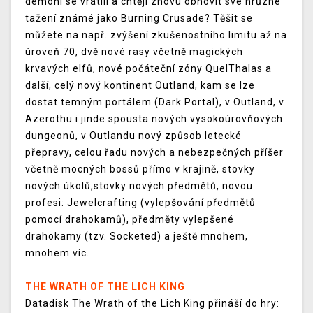
démoni se vrátili a chtějí znovu obnovit své hrůzné
tažení známé jako Burning Crusade? Těšit se
můžete na např. zvýšení zkušenostního limitu až na
úroveň 70, dvě nové rasy včetně magických
krvavých elfů, nové počáteční zóny QuelThalas a
další, celý nový kontinent Outland, kam se lze
dostat temným portálem (Dark Portal), v Outland, v
Azerothu i jinde spousta nových vysokoúrovňových
dungeonů, v Outlandu nový způsob letecké
přepravy, celou řadu nových a nebezpečných příšer
včetně mocných bossů přímo v krajině, stovky
nových úkolů,stovky nových předmětů, novou
profesi: Jewelcrafting (vylepšování předmětů
pomocí drahokamů), předměty vylepšené
drahokamy (tzv. Socketed) a ještě mnohem,
mnohem víc.
THE WRATH OF THE LICH KING
Datadisk The Wrath of the Lich King přináší do hry: