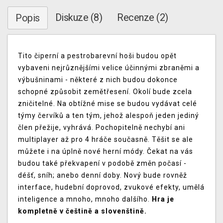
Diskuze (8)
Recenze (2)
Popis
Tito čiperní a pestrobarevní hoši budou opět
vybaveni nejrůznějšími velice účinnými zbraněmi a
výbušninami - některé z nich budou dokonce
schopné způsobit zemětřesení. Okolí bude zcela
zničitelné. Na obtížné mise se budou vydávat celé
týmy červíků a ten tým, jehož alespoň jeden jediný
člen přežije, vyhrává. Pochopitelně nechybí ani
multiplayer až pro 4 hráče současně. Těšit se ale
můžete i na úplně nové herní módy. Čekat na vás
budou také překvapení v podobě změn počasí -
déšť, sníh; anebo denní doby. Nový bude rovněž
interface, hudební doprovod, zvukové efekty, umělá
inteligence a mnoho, mnoho dalšího.
Hra je
kompletně v češtině a slovenštině.