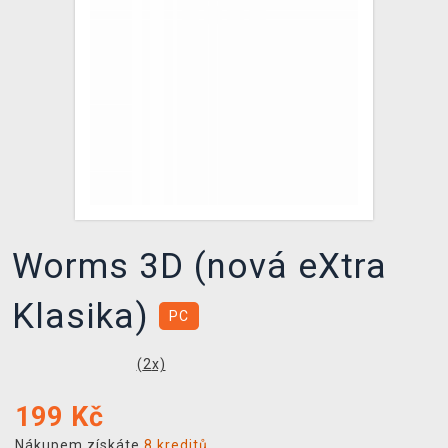
DOPRAVA
XZONE KLUB
TCG & BOARDGAME HUB
VÝKUP HER (BAZAR)
Worms 3D (nová eXtra
Klasika)
PC
(
2
x)
199
Kč
Nákupem získáte
8 kreditů