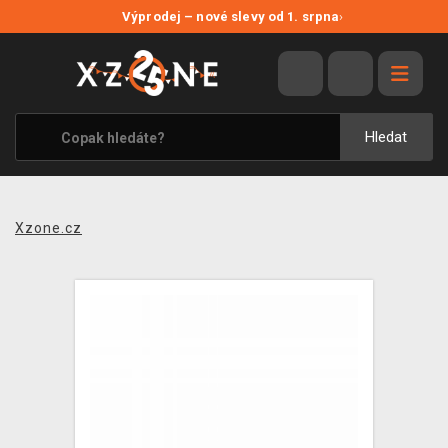
NOVÉ SLEVY
Výprodej – nové slevy od 1. srpna
›
VÝPRODEJ
VIDEOHRY
XZONE ORIGINALS
Hledat
TÉMATIKY
OBLEČENÍ A DOPLŇKY
Xzone.cz
MERCHANDISE
SPOLEČENSKÉ HRY
BLOG
KONTAKT
PRODEJNY