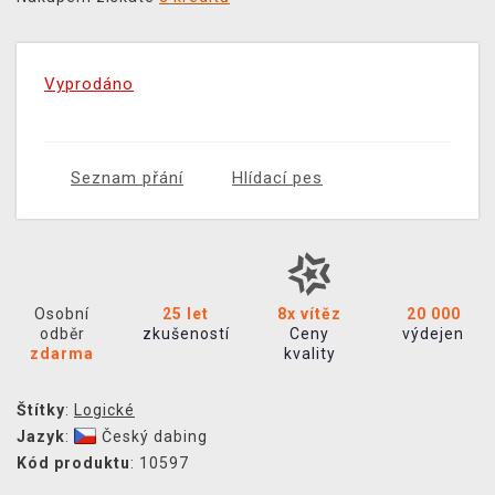
Vyprodáno
Seznam přání
Hlídací pes
Osobní
25 let
8x vítěz
20 000
odběr
zkušeností
Ceny
výdejen
zdarma
kvality
Štítky
:
Logické
Jazyk
:
Český dabing
Kód produktu
: 10597