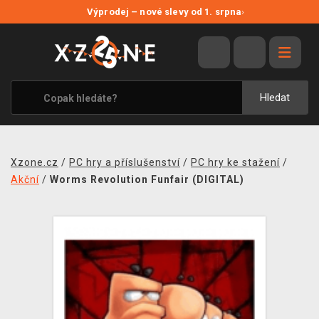
NOVÉ SLEVY
Výprodej – nové slevy od 1. srpna
›
VÝPRODEJ
VIDEOHRY
XZONE ORIGINALS
Hledat
TÉMATIKY
OBLEČENÍ A DOPLŇKY
Xzone.cz
/
PC hry a příslušenství
/
PC hry ke stažení
/
MERCHANDISE
Akční
/
Worms Revolution Funfair (DIGITAL)
SPOLEČENSKÉ HRY
BLOG
KONTAKT
PRODEJNY