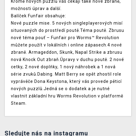
Kromě nových puzzlů vás čekají také nové zbraně,
možnosti úprav a další.
Balíček Funfair obsahuje:
Nové puzzle mise. 5 nových singleplayerových misí
situovaných do prostředí poutě.Téma poutě. Zbrusu
nové téma pouť – Funfair pro Worms™ Revolution
můžete použít v lokálních i online zápasech.4 nové
zbraně. Armageddon, Skunk, Napal Strike a zbrusu
nová Knock Out zbraň.Úpravy v duchu poutě. 2 nové
cetky, 2 nové doplňky, 1 nový náhrobek a 1 nová
série zvuků.Dabing. Matt Berry se opět zhostil role
vyprávěče Dona Keystona, který vás provede pěticí
nových puzzlů.Jedná se o dodatek a je nutné
vlastnit základní hru Worms Revolution v platformě
Steam.
Sledujte nás na instagramu