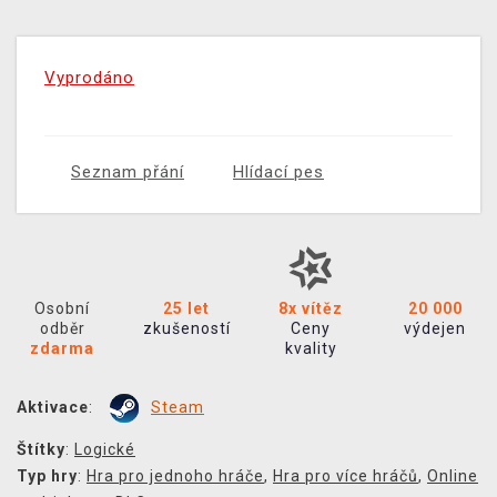
Vyprodáno
Seznam přání
Hlídací pes
Osobní
25 let
8x vítěz
20 000
odběr
zkušeností
Ceny
výdejen
zdarma
kvality
Aktivace
:
Steam
Štítky
:
Logické
Typ hry
:
Hra pro jednoho hráče
,
Hra pro více hráčů
,
Online