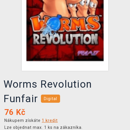
DOPRAVA
XZONE KLUB
TCG & BOARDGAME HUB
VÝKUP HER (BAZAR)
Worms Revolution
Funfair
Digital
76
Kč
Nákupem získáte
1 kredit
Lze objednat max. 1 ks na zákazníka.