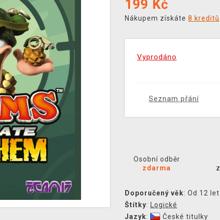
199
Kč
Nákupem získáte
8 kreditů
Vyprodáno
Seznam přání
Osobní odběr
zdarma
Doporučený věk
: Od 12 let
Štítky
:
Logické
Jazyk
:
České titulky