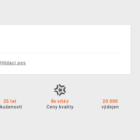
Hlídací pes
25 let
8x vítěz
20 000
zkušeností
Ceny kvality
výdejen