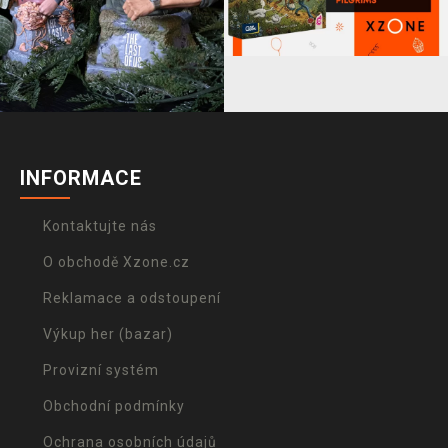
INFORMACE
Kontaktujte nás
O obchodě Xzone.cz
Reklamace a odstoupení
Výkup her (bazar)
Provizní systém
Obchodní podmínky
Ochrana osobních údajů