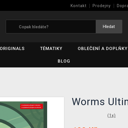
Kontakt
Prodejny
Dopr
Výkup her (bazar)
Hledat
ORIGINALS
TÉMATIKY
OBLEČENÍ A DOPLŇKY
BLOG
Worms Ult
(
1
x)