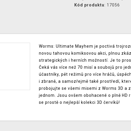
Kód produktu
: 17056
Worms: Ultimate Mayhem je poctivá trojrozm
novou tahovou komiksovou akci, plnou zkázy
strategických i herních možností. Je to pro
Čeká vás více než 70 misí a soubojů pro jedn
účastníky, pět režimů pro více hráčů, úspěch
i zbraně, a samozřejmě také prostředí, které 
probojujte se všemi misemi z Worms 3D a z 
jednom. Jsou ovšem obohacené o plně HD roz
se prostě o nejlepší kolekci 3D červíků!