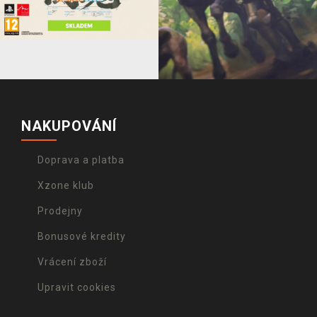
NAKUPOVÁNÍ
Doprava a platba
Xzone klub
Prodejny
Bonusové kredity
Vrácení zboží
Upravit cookies