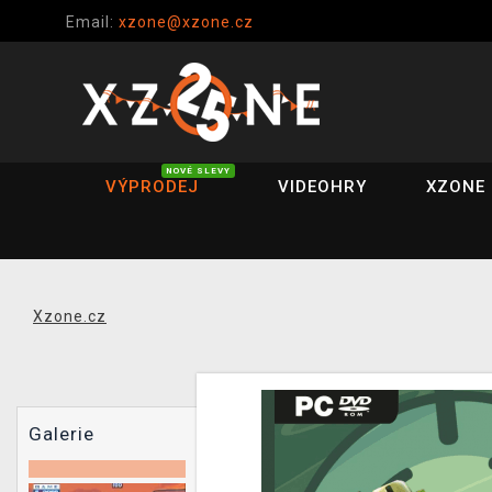
Email:
xzone@xzone.cz
NOVÉ SLEVY
VÝPRODEJ
VIDEOHRY
XZONE 
Xzone.cz
Galerie