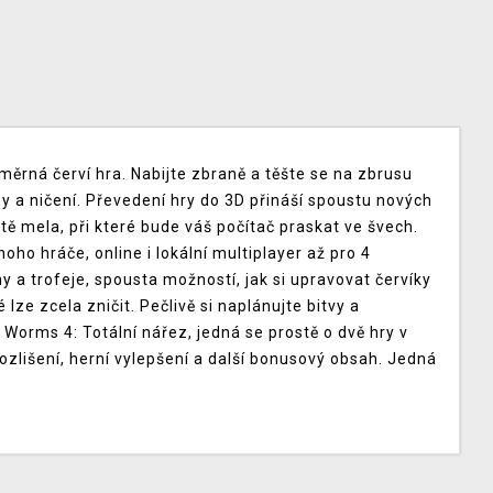
ěrná červí hra. Nabijte zbraně a těšte se na zbrusu
 a ničení. Převedení hry do 3D přináší spoustu nových
stě mela, při které bude váš počítač praskat ve švech.
oho hráče, online i lokální multiplayer až pro 4
y a trofeje, spousta možností, jak si upravovat červíky
lze zcela zničit. Pečlivě si naplánujte bitvy a
Worms 4: Totální nářez, jedná se prostě o dvě hry v
lišení, herní vylepšení a další bonusový obsah. Jedná