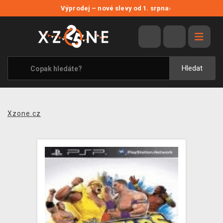
NOVÉ SLEVY
Výprodej – nové slevy od 1. srpna
›
VÝPRODEJ
VIDEOHRY
XZONE ORIGINALS
Hledat
TÉMATIKY
OBLEČENÍ A DOPLŇKY
Xzone.cz
MERCHANDISE
SPOLEČENSKÉ HRY
BLOG
KONTAKT
PRODEJNY