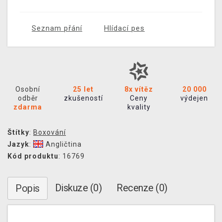
Seznam přání
Hlídací pes
Osobní
25 let
8x vítěz
20 000
odběr
zkušeností
Ceny
výdejen
zdarma
kvality
Štítky
:
Boxování
Jazyk
:
Angličtina
Kód produktu
: 16769
Diskuze (0)
Recenze (0)
Popis