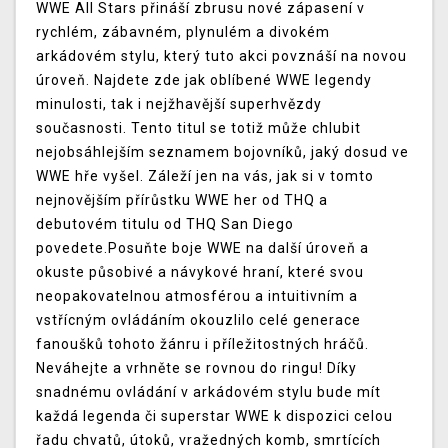
WWE All Stars přináší zbrusu nové zápasení v
rychlém, zábavném, plynulém a divokém
arkádovém stylu, který tuto akci povznáší na novou
úroveň. Najdete zde jak oblíbené WWE legendy
minulosti, tak i nejžhavější superhvězdy
současnosti. Tento titul se totiž může chlubit
nejobsáhlejším seznamem bojovníků, jaký dosud ve
WWE hře vyšel. Záleží jen na vás, jak si v tomto
nejnovějším přírůstku WWE her od THQ a
debutovém titulu od THQ San Diego
povedete.Posuňte boje WWE na další úroveň a
okuste působivé a návykové hraní, které svou
neopakovatelnou atmosférou a intuitivním a
vstřícným ovládáním okouzlilo celé generace
fanoušků tohoto žánru i příležitostných hráčů.
Neváhejte a vrhněte se rovnou do ringu! Díky
snadnému ovládání v arkádovém stylu bude mít
každá legenda či superstar WWE k dispozici celou
řadu chvatů, útoků, vražedných komb, smrtících