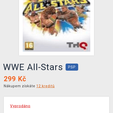
DOPRAVA
XZONE KLUB
TCG & BOARDGAME HUB
VÝKUP HER (BAZAR)
WWE All-Stars
PSP
299
Kč
Nákupem získáte
12 kreditů
Vyprodáno