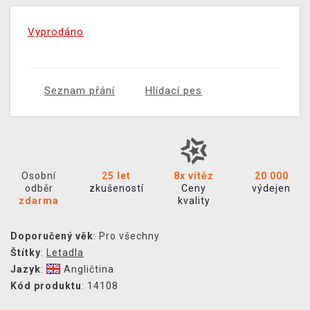
Vyprodáno
Seznam přání
Hlídací pes
Osobní
25 let
8x vítěz
20 000
odběr
zkušeností
Ceny
výdejen
zdarma
kvality
Doporučený věk
: Pro všechny
Štítky
:
Letadla
Jazyk
:
Angličtina
Kód produktu
: 14108