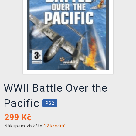
DOPRAVA
XZONE KLUB
TCG & BOARDGAME HUB
VÝKUP HER (BAZAR)
WWII Battle Over the
Pacific
PS2
299
Kč
Nákupem získáte
12 kreditů