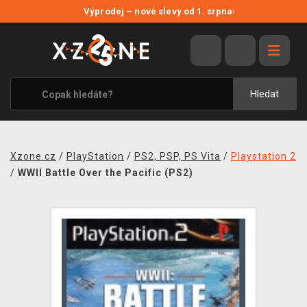
NOVÉ SLEVY
Výprodej – nové slevy od 1. srpna
›
VÝPRODEJ
VIDEOHRY
XZONE ORIGINALS
Hledat
TÉMATIKY
OBLEČENÍ A DOPLŇKY
Xzone.cz
/
PlayStation
/
PS2, PSP, PS Vita
/
Playstation 2
MERCHANDISE
/
WWII Battle Over the Pacific (PS2)
SPOLEČENSKÉ HRY
BLOG
KONTAKT
PRODEJNY