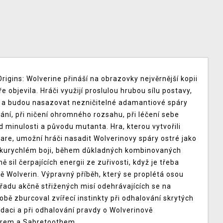
igins: Wolverine přináší na obrazovky nejvěrnější kopii
e objevila. Hráči využijí proslulou hrubou sílu postavy,
i a budou nasazovat nezničitelné adamantiové spáry
pání, při ničení ohromného rozsahu, při léčení sebe
 minulosti a původu mutanta. Hra, kterou vytvořili
re, umožní hráči nasadit Wolverinovy spáry ostré jako
leskurychlém boji, během důkladných kombinovaných
 sil čerpajících energii ze zuřivosti, když je třeba
ně Wolverin. Výpravný příběh, který se proplétá osou
řadu akčně střižených misí odehrávajících se na
bě zburcoval zvířecí instinkty při odhalování skrytých
vidaci a při odhalování pravdy o Wolverinově
erem a Sabretoothem.