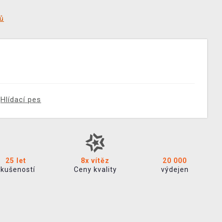
tů
Hlídací pes
25 let
8x vítěz
20 000
zkušeností
Ceny kvality
výdejen