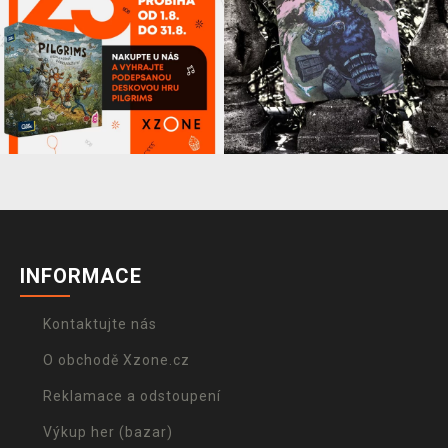
INFORMACE
Kontaktujte nás
O obchodě Xzone.cz
Reklamace a odstoupení
Výkup her (bazar)