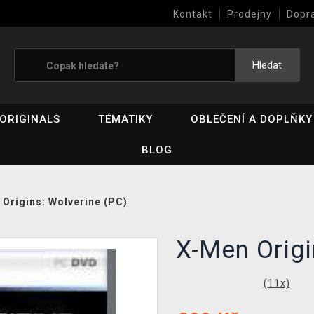
Kontakt
Prodejny
Dopr
Výkup her (bazar)
Hledat
ORIGINALS
TÉMATIKY
OBLEČENÍ A DOPLŇKY
BLOG
Origins: Wolverine (PC)
X-Men Origi
(
11
x)