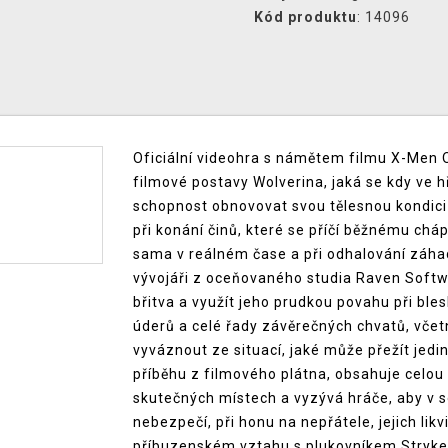
Kód produktu
: 14096
Oficiální videohra s námětem filmu X-Men Or
filmové postavy Wolverina, jaká se kdy ve hř
schopnost obnovovat svou tělesnou kondic
při konání činů, které se příčí běžnému chá
sama v reálném čase a při odhalování záhad
vývojáři z oceňovaného studia Raven Softwa
břitva a využít jeho prudkou povahu při b
úderů a celé řady závěrečných chvatů, včetně
vyváznout ze situací, jaké může přežít jedi
příběhu z filmového plátna, obsahuje celou 
skutečných místech a vyzývá hráče, aby v so
nebezpečí, při honu na nepřátele, jejich lik
příbuzenském vztahu s plukovníkem Stryk