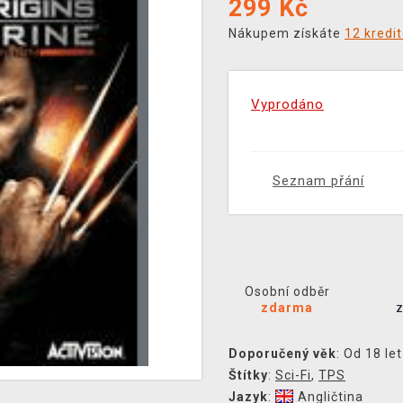
299
Kč
Nákupem získáte
12 kredi
Vyprodáno
Seznam přání
Osobní odběr
zdarma
Doporučený věk
: Od 18 let
Štítky
:
Sci-Fi
,
TPS
Jazyk
:
Angličtina