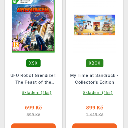
XSX
XBOX
UFO Robot Grendizer:
My Time at Sandrock -
The Feast of the
Collector's Edition
Wolves
Skladem (1ks)
Skladem (1ks)
699 Kč
899 Kč
899 Kč
1 449 Kč