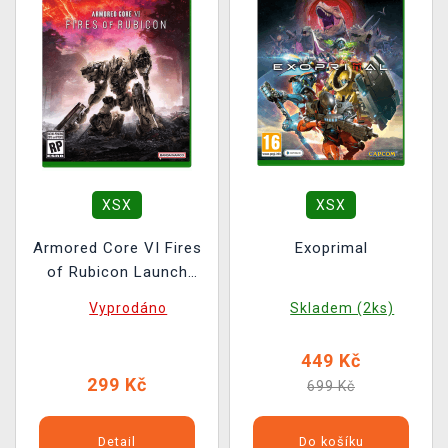
XSX
XSX
Armored Core VI Fires
Exoprimal
of Rubicon Launch
Edition BAZAR
Vyprodáno
Skladem (2ks)
449 Kč
299 Kč
699 Kč
Detail
Do košíku