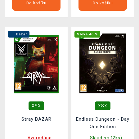
Do košíku
Do košíku
Bazar
Sleva 46 %
XSX
XSX
Stray BAZAR
Endless Dungeon - Day
One Edition
Vyprodáno
Skladem (2ks)