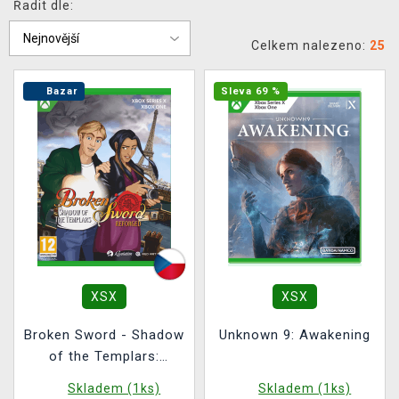
Řadit dle:
DOPRAVA
Celkem nalezeno:
25
XZONE KLUB
Bazar
Sleva 69 %
TCG & BOARDGAME HUB
VÝKUP HER (BAZAR)
XSX
XSX
Broken Sword - Shadow
Unknown 9: Awakening
of the Templars:
Reforged BAZAR
Skladem (1ks)
Skladem (1ks)