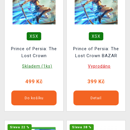
XSX
XSX
Prince of Persia: The
Prince of Persia: The
Lost Crown
Lost Crown BAZAR
Skladem (1ks)
Vyprodáno
499 Kč
399 Kč
Do košíku
Detail
Sleva 22 %
Sleva 38 %