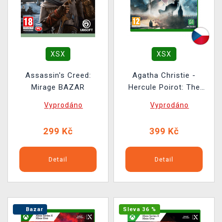
XSX
XSX
Assassin's Creed:
Agatha Christie -
Mirage BAZAR
Hercule Poirot: The
London Case BAZAR
Vyprodáno
Vyprodáno
299 Kč
399 Kč
Detail
Detail
Bazar
Sleva 36 %