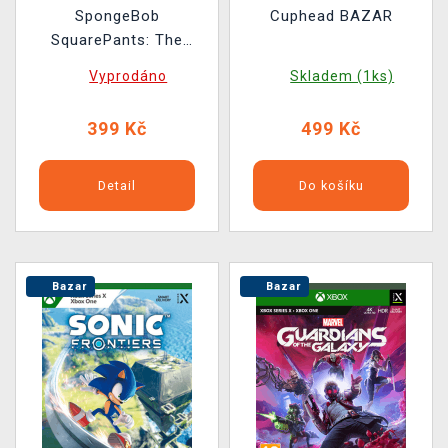
SpongeBob
Cuphead BAZAR
SquarePants: The
Cosmic Shake BAZAR
Vyprodáno
Skladem (1ks)
399 Kč
499 Kč
Detail
Do košíku
Bazar
Bazar