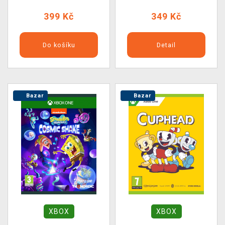
399 Kč
349 Kč
Do košíku
Detail
Bazar
Bazar
XBOX
XBOX