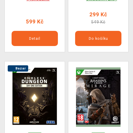
299 Kč
599 Kč
549 Kč
Detail
Do košíku
Bazar