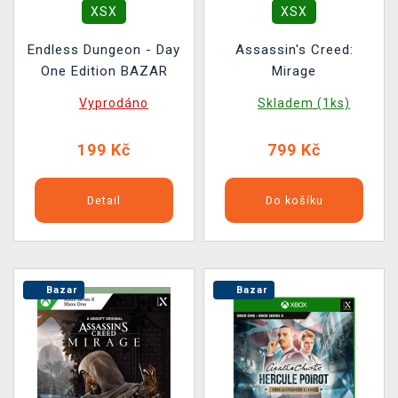
XSX
XSX
Endless Dungeon - Day
Assassin's Creed:
One Edition BAZAR
Mirage
Vyprodáno
Skladem (1ks)
199 Kč
799 Kč
Detail
Do košíku
Bazar
Bazar