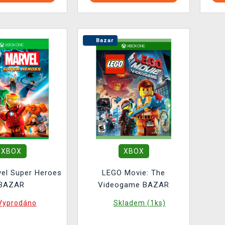
Bazar
XBOX
XBOX
el Super Heroes
LEGO Movie: The
BAZAR
Videogame BAZAR
Vyprodáno
Skladem (1ks)