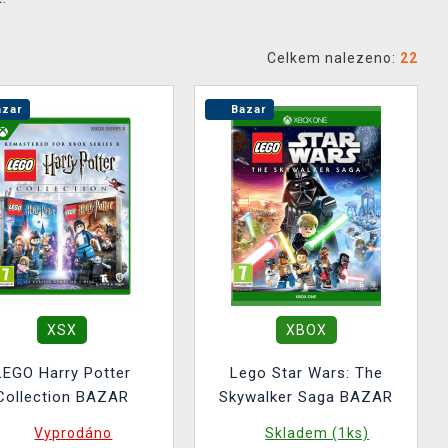
Celkem nalezeno:
22
zar
Bazar
XSX
XBOX
LEGO Harry Potter
Lego Star Wars: The
Collection BAZAR
Skywalker Saga BAZAR
Vyprodáno
Skladem (1ks)