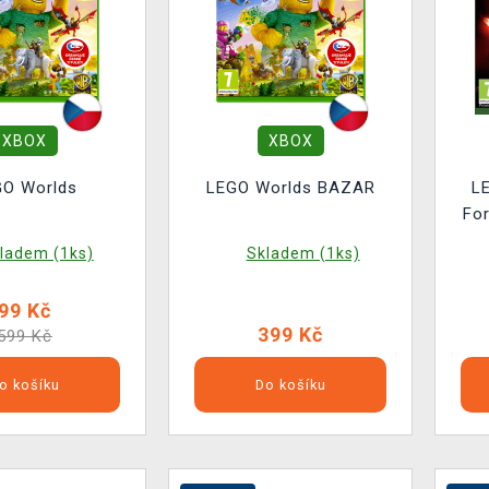
XBOX
XBOX
GO Worlds
LEGO Worlds BAZAR
L
Fo
ladem (1ks)
Skladem (1ks)
99 Kč
399 Kč
599 Kč
o košíku
Do košíku