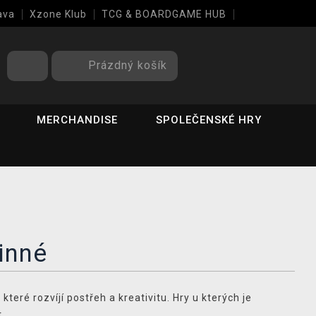
ava
Xzone Klub
TCG & BOARDGAME HUB
Prázdný košík
MERCHANDISE
SPOLEČENSKÉ HRY
inné
které rozvíjí postřeh a kreativitu. Hry u kterých je
.