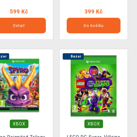
599 Kč
399 Kč
Detail
Do košíku
zar
Bazar
XBOX
XBOX