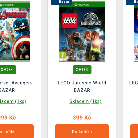
Bazar
Ba
XBOX
XBOX
rvel Avengers
LEGO Jurassic World
LEG
BAZAR
BAZAR
ladem (1ks)
Skladem (1ks)
399 Kč
399 Kč
o košíku
Do košíku