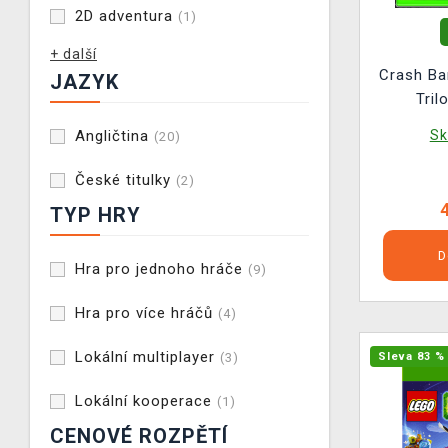
2D adventura
(1)
+ další
Crash Ba
JAZYK
Tri
Angličtina
Sk
(20)
České titulky
(2)
TYP HRY
D
Hra pro jednoho hráče
(9)
Hra pro více hráčů
(4)
Lokální multiplayer
(3)
Sleva 83 %
Lokální kooperace
(1)
CENOVÉ ROZPĚTÍ