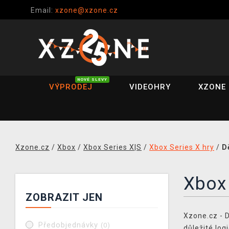
Email:
xzone@xzone.cz
NOVÉ SLEVY
VÝPRODEJ
VIDEOHRY
XZONE 
Xzone.cz
/
Xbox
/
Xbox Series X|S
/
Xbox Series X hry
/
D
Xbox 
ZOBRAZIT JEN
Xzone.cz - Dě
Předobjednávky
(0)
důležité log