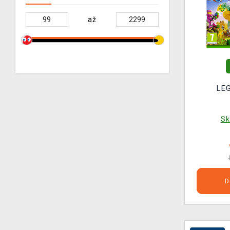
až
LE
Sk
D