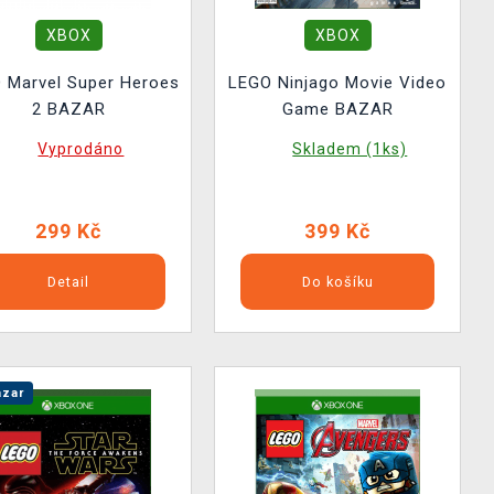
XBOX
XBOX
 Marvel Super Heroes
LEGO Ninjago Movie Video
2 BAZAR
Game BAZAR
Vyprodáno
Skladem (1ks)
299 Kč
399 Kč
Detail
Do košíku
zar