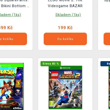
b SquarePants:
LEGO Movie 2: The
Spy
r Bikini Bottom -
Videogame BAZAR
rated BAZAR
ladem (1ks)
Skladem (1ks)
599 Kč
199 Kč
o košíku
Do košíku
Sleva 83 %
Ba