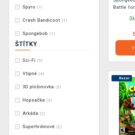
Spongebo
Spyro
Battle fo
(1)
Rehyd
Sk
Crash Bandicoot
(1)
Spongebob
(1)
ŠTÍTKY
D
Sci-Fi
(5)
Vtipné
(4)
Bazar
3D plošinovka
(3)
Hopsačka
(3)
Arkáda
(2)
Superhrdinové
(2)