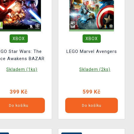
XBOX
XBOX
EGO Star Wars: The
LEGO Marvel Avengers
rce Awakens BAZAR
Skladem (1ks)
Skladem (2ks)
399 Kč
599 Kč
Do košíku
Do košíku