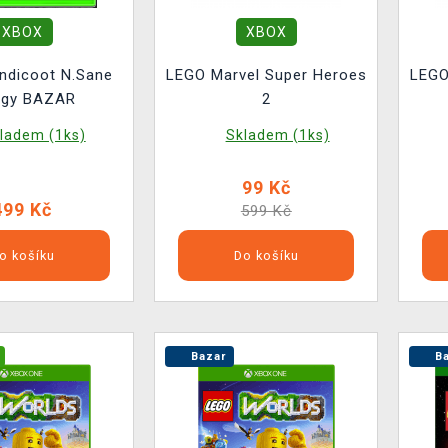
XBOX
XBOX
ndicoot N.Sane
LEGO Marvel Super Heroes
LEGO
logy BAZAR
2
ladem (1ks)
Skladem (1ks)
99 Kč
499 Kč
599 Kč
o košíku
Do košíku
Bazar
Ba