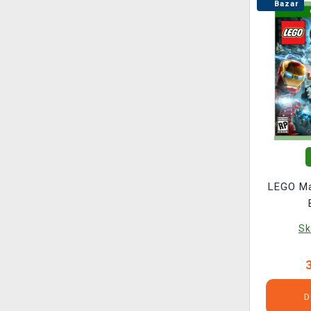
Bazar
LEGO Ma
Sk
D