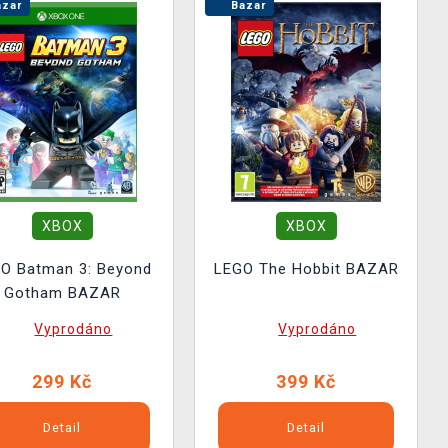
zar
Bazar
XBOX
XBOX
O Batman 3: Beyond
LEGO The Hobbit BAZAR
Gotham BAZAR
Vyprodáno
Vyprodáno
299 Kč
399 Kč
Detail
Detail