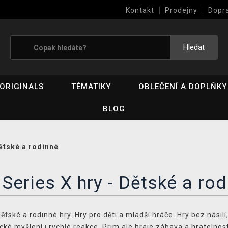
Kontakt
Prodejny
Dopr
Výkup her (bazar)
Hledat
ORIGINALS
TÉMATIKY
OBLEČENÍ A DOPLŇKY
BLOG
ětské a rodinné
Series X hry - Dětské a rod
tské a rodinné hry. Hry pro děti a mladší hráče. Hry bez násilí, 
ické myšlení i rychlé reakce. Prim ale hraje zábava a hratelnost