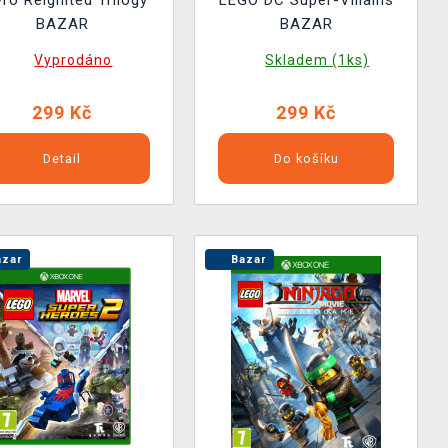
ro Reignited Trilogy
LEGO DC Super-Villains
BAZAR
BAZAR
Vyprodáno
Skladem (1ks)
299 Kč
299 Kč
Detail
Do košíku
zar
Bazar