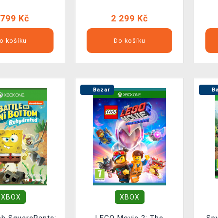
 799 Kč
2 299 Kč
o košíku
Do košíku
Bazar
Ba
XBOX
XBOX