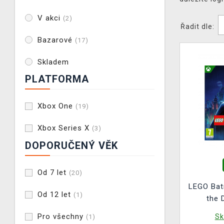
V akci
(2)
Řadit dle:
Bazarové
(17)
Skladem
PLATFORMA
Xbox One
(19)
Xbox Series X
(3)
DOPORUČENÝ VĚK
Od 7 let
(20)
LEGO Bat
Od 12 let
(1)
the 
Pro všechny
Sk
(1)