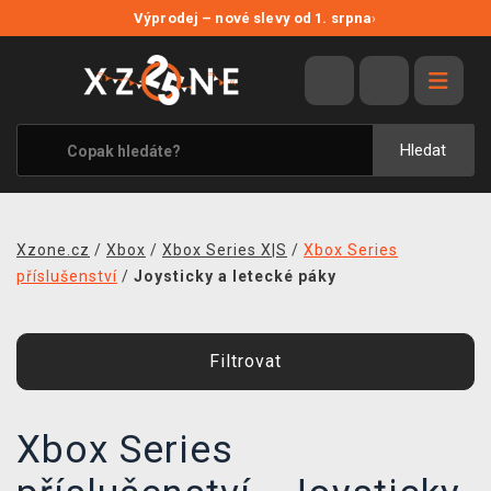
NOVÉ SLEVY
Výprodej – nové slevy od 1. srpna
›
VÝPRODEJ
VIDEOHRY
XZONE ORIGINALS
Hledat
TÉMATIKY
OBLEČENÍ A DOPLŇKY
Xzone.cz
/
Xbox
/
Xbox Series X|S
/
Xbox Series
MERCHANDISE
příslušenství
/
Joysticky a letecké páky
SPOLEČENSKÉ HRY
Filtrovat
BLOG
KONTAKT
Xbox Series
PRODEJNY