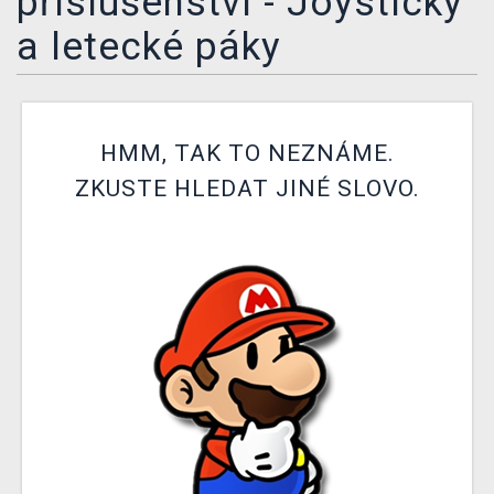
příslušenství - Joysticky
DOPRAVA
a letecké páky
XZONE KLUB
TCG & BOARDGAME HUB
HMM, TAK TO NEZNÁME.
VÝKUP HER (BAZAR)
ZKUSTE HLEDAT JINÉ SLOVO.