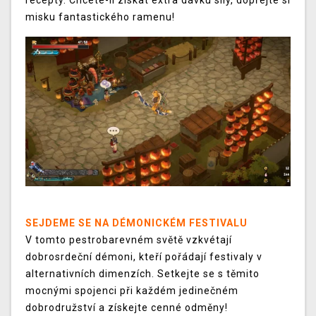
recepty. Chcete-li získat extra dávku síly, dopřejte si
misku fantastického ramenu!
SEJDEME SE NA DÉMONICKÉM FESTIVALU
V tomto pestrobarevném světě vzkvétají
dobrosrdeční démoni, kteří pořádají festivaly v
alternativních dimenzích. Setkejte se s těmito
mocnými spojenci při každém jedinečném
dobrodružství a získejte cenné odměny!