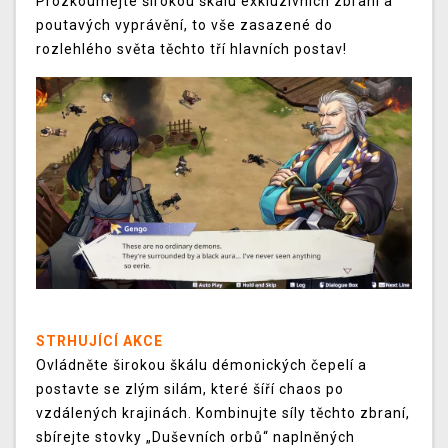
Prozkoumejte širokou škálu exkluzivních zbraní a
poutavých vyprávění, to vše zasazené do
rozlehlého světa těchto tří hlavních postav!
STRHUJÍCÍ AKCE
Ovládněte širokou škálu démonických čepelí a
postavte se zlým silám, které šíří chaos po
vzdálených krajinách. Kombinujte síly těchto zbraní,
sbírejte stovky „Duševních orbů“ naplněných