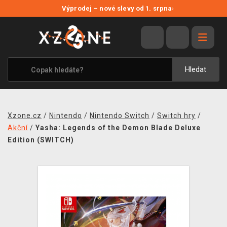
NOVÉ SLEVY
Výprodej – nové slevy od 1. srpna
›
VÝPRODEJ
VIDEOHRY
XZONE ORIGINALS
Hledat
TÉMATIKY
OBLEČENÍ A DOPLŇKY
Xzone.cz
/
Nintendo
/
Nintendo Switch
/
Switch hry
/
MERCHANDISE
Akční
/
Yasha: Legends of the Demon Blade Deluxe
Edition (SWITCH)
SPOLEČENSKÉ HRY
BLOG
KONTAKT
PRODEJNY