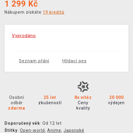
1 299
Kč
Nákupem získáte
19 kreditů
Vyprodáno
Seznam přání
Hlídací pes
Osobní
25 let
8x vítěz
20 000
odběr
zkušeností
Ceny
výdejen
zdarma
kvality
Doporučený věk
: Od 12 let
Štítky
:
Open-world
,
Anime
,
Japonské