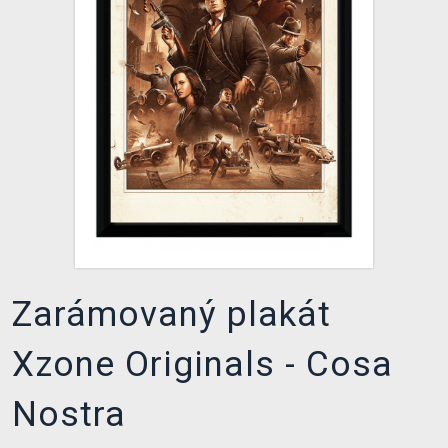
DOPRAVA
XZONE KLUB
TCG & BOARDGAME HUB
VÝKUP HER (BAZAR)
Zarámovaný plakát
Xzone Originals - Cosa
Nostra