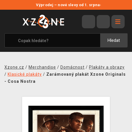
NOVÉ SLEVY
Výprodej – nové slevy od 1. srpna
›
VÝPRODEJ
VIDEOHRY
XZONE ORIGINALS
Hledat
TÉMATIKY
OBLEČENÍ A DOPLŇKY
Xzone.cz
/
Merchandise
/
Domácnost
/
Plakáty a obrazy
MERCHANDISE
/
Klasické plakáty
/
Zarámovaný plakát Xzone Originals
- Cosa Nostra
SPOLEČENSKÉ HRY
BLOG
KONTAKT
PRODEJNY