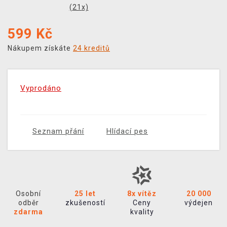
(
21
x)
599
Kč
Nákupem získáte
24 kreditů
Vyprodáno
Seznam přání
Hlídací pes
Osobní
25 let
8x vítěz
20 000
odběr
zkušeností
Ceny
výdejen
zdarma
kvality