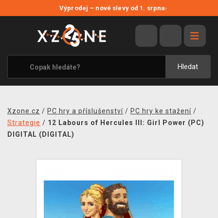
NOVÉ SLEVY
Výprodej – nové slevy od 1. srpna
›
VÝPRODEJ
VIDEOHRY
XZONE ORIGINALS
Hledat
TÉMATIKY
OBLEČENÍ A DOPLŇKY
Xzone.cz
/
PC hry a příslušenství
/
PC hry ke stažení
/
MERCHANDISE
Strategie
/
12 Labours of Hercules III: Girl Power (PC)
DIGITAL (DIGITAL)
SPOLEČENSKÉ HRY
BLOG
KONTAKT
PRODEJNY