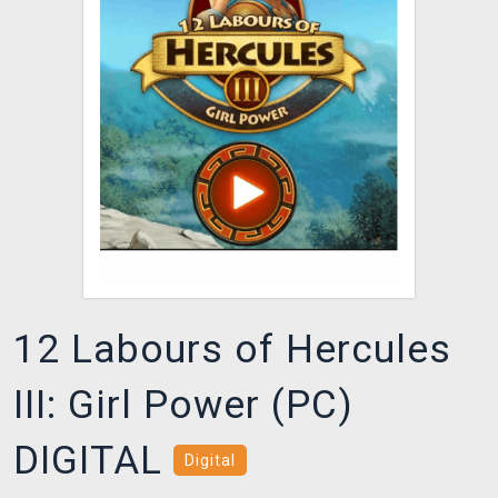
DOPRAVA
XZONE KLUB
TCG & BOARDGAME HUB
VÝKUP HER (BAZAR)
12 Labours of Hercules
III: Girl Power (PC)
DIGITAL
Digital