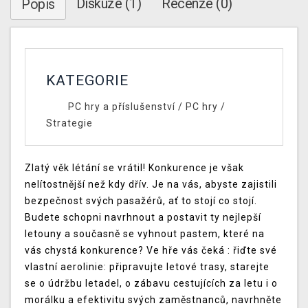
Diskuze (1)
Recenze (0)
Popis
KATEGORIE
PC hry a příslušenství
/
PC hry
/
Strategie
Zlatý věk létání se vrátil! Konkurence je však
nelítostnější než kdy dřív. Je na vás, abyste zajistili
bezpečnost svých pasažérů, ať to stojí co stojí.
Budete schopni navrhnout a postavit ty nejlepší
letouny a současně se vyhnout pastem, které na
vás chystá konkurence? Ve hře vás čeká : řiďte své
vlastní aerolinie: připravujte letové trasy, starejte
se o údržbu letadel, o zábavu cestujících za letu i o
morálku a efektivitu svých zaměstnanců, navrhněte