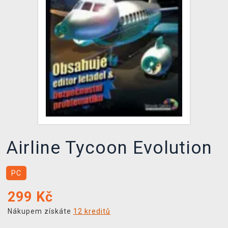
DOPRAVA
XZONE KLUB
TCG & BOARDGAME HUB
VÝKUP HER (BAZAR)
Airline Tycoon Evolution
PC
299
Kč
Nákupem získáte
12 kreditů