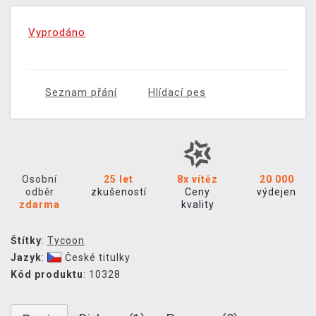
Vyprodáno
Seznam přání
Hlídací pes
Osobní
25 let
8x vítěz
20 000
odběr
zkušeností
Ceny
výdejen
zdarma
kvality
Štítky
:
Tycoon
Jazyk
:
České titulky
Kód produktu
: 10328