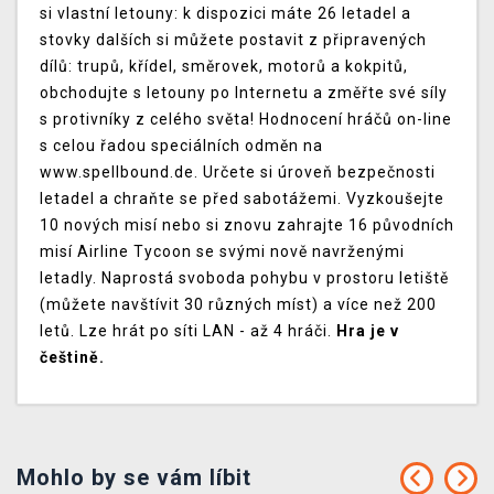
si vlastní letouny: k dispozici máte 26 letadel a
stovky dalších si můžete postavit z připravených
dílů: trupů, křídel, směrovek, motorů a kokpitů,
obchodujte s letouny po Internetu a změřte své síly
s protivníky z celého světa! Hodnocení hráčů on-line
s celou řadou speciálních odměn na
www.spellbound.de. Určete si úroveň bezpečnosti
letadel a chraňte se před sabotážemi. Vyzkoušejte
10 nových misí nebo si znovu zahrajte 16 původních
misí Airline Tycoon se svými nově navrženými
letadly. Naprostá svoboda pohybu v prostoru letiště
(můžete navštívit 30 různých míst) a více než 200
letů. Lze hrát po síti LAN - až 4 hráči.
Hra je v
češtině.
Mohlo by se vám líbit