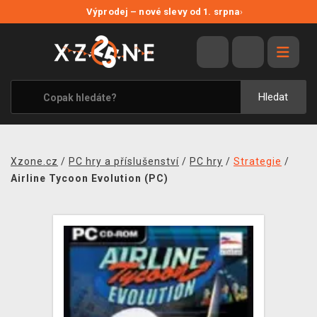
NOVÉ SLEVY
Výprodej – nové slevy od 1. srpna
›
VÝPRODEJ
VIDEOHRY
XZONE ORIGINALS
Hledat
TÉMATIKY
OBLEČENÍ A DOPLŇKY
Xzone.cz
/
PC hry a příslušenství
/
PC hry
/
Strategie
/
MERCHANDISE
Airline Tycoon Evolution (PC)
SPOLEČENSKÉ HRY
BLOG
KONTAKT
PRODEJNY