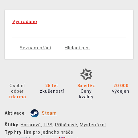
Vyprodáno
Seznam přání
Hlídací pes
Osobní
25 let
8x vítěz
20 000
odběr
zkušeností
Ceny
výdejen
zdarma
kvality
Aktivace
:
Steam
Štítky
:
Hororové
,
TPS
,
Příběhové
,
Mysteriózní
Typ hry
:
Hra pro jednoho hráče