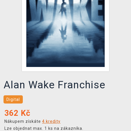
DOPRAVA
XZONE KLUB
TCG & BOARDGAME HUB
VÝKUP HER (BAZAR)
Alan Wake Franchise
Digital
362
Kč
Nákupem získáte
4 kredity
Lze objednat max. 1 ks na zákazníka.