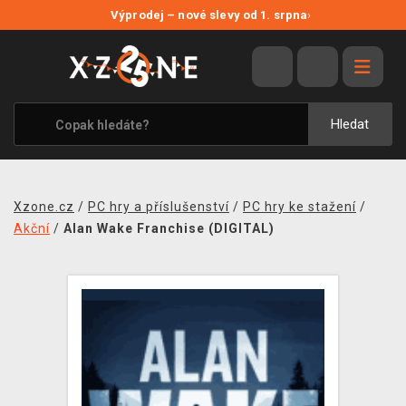
NOVÉ SLEVY
Výprodej – nové slevy od 1. srpna
›
VÝPRODEJ
VIDEOHRY
XZONE ORIGINALS
Hledat
TÉMATIKY
OBLEČENÍ A DOPLŇKY
Xzone.cz
/
PC hry a příslušenství
/
PC hry ke stažení
/
MERCHANDISE
Akční
/
Alan Wake Franchise (DIGITAL)
SPOLEČENSKÉ HRY
BLOG
KONTAKT
PRODEJNY