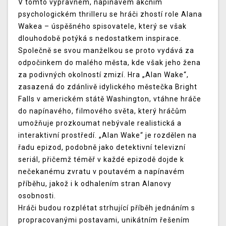
V tomto výpravném, napínavém akčním
psychologickém thrilleru se hráči zhostí role Alana
Wakea – úspěšného spisovatele, který se však
dlouhodobě potýká s nedostatkem inspirace.
Společně se svou manželkou se proto vydává za
odpočinkem do malého města, kde však jeho žena
za podivných okolností zmizí. Hra „Alan Wake“,
zasazená do zdánlivě idylického městečka Bright
Falls v americkém státě Washington, vtáhne hráče
do napínavého, filmového světa, který hráčům
umožňuje prozkoumat nebývale realistická a
interaktivní prostředí. „Alan Wake“ je rozdělen na
řadu epizod, podobně jako detektivní televizní
seriál, přičemž téměř v každé epizodě dojde k
nečekanému zvratu v poutavém a napínavém
příběhu, jakož i k odhalením stran Alanovy
osobnosti.
Hráči budou rozplétat strhující příběh jednáním s
propracovanými postavami, unikátním řešením