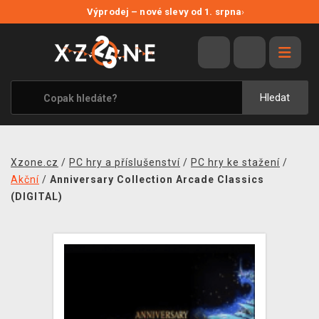
NOVÉ SLEVY
Výprodej – nové slevy od 1. srpna
›
VÝPRODEJ
VIDEOHRY
XZONE ORIGINALS
Hledat
TÉMATIKY
OBLEČENÍ A DOPLŇKY
Xzone.cz
/
PC hry a příslušenství
/
PC hry ke stažení
/
MERCHANDISE
Akční
/
Anniversary Collection Arcade Classics
(DIGITAL)
SPOLEČENSKÉ HRY
BLOG
KONTAKT
PRODEJNY