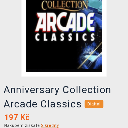
DOPRAVA
XZONE KLUB
TCG & BOARDGAME HUB
VÝKUP HER (BAZAR)
Anniversary Collection
Arcade Classics
Digital
197
Kč
Nákupem získáte
2 kredity