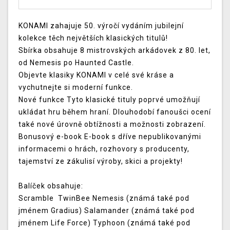
KONAMI zahajuje 50. výročí vydáním jubilejní
kolekce těch největších klasických titulů!
Sbírka obsahuje 8 mistrovských arkádovek z 80. let,
od Nemesis po Haunted Castle.
Objevte klasiky KONAMI v celé své kráse a
vychutnejte si moderní funkce.
Nové funkce Tyto klasické tituly poprvé umožňují
ukládat hru během hraní. Dlouhodobí fanoušci ocení
také nové úrovně obtížnosti a možnosti zobrazení.
Bonusový e-book E-book s dříve nepublikovanými
informacemi o hrách, rozhovory s producenty,
tajemství ze zákulisí výroby, skici a projekty!
Balíček obsahuje:
Scramble TwinBee
Nemesis (známá také pod
jménem Gradius)
Salamander (známá také pod
jménem Life Force)
Typhoon (známá také pod