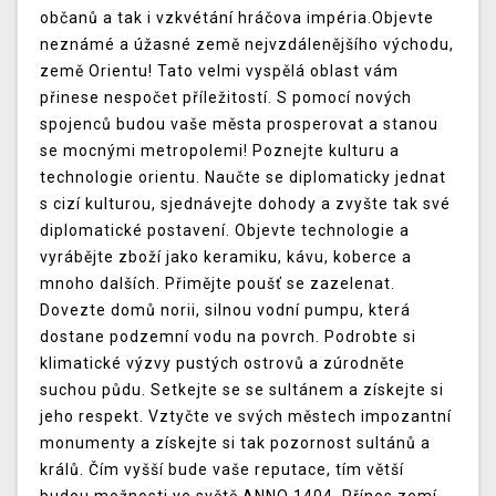
občanů a tak i vzkvétání hráčova impéria.Objevte
neznámé a úžasné země nejvzdálenějšího východu,
země Orientu! Tato velmi vyspělá oblast vám
přinese nespočet příležitostí. S pomocí nových
spojenců budou vaše města prosperovat a stanou
se mocnými metropolemi! Poznejte kulturu a
technologie orientu. Naučte se diplomaticky jednat
s cizí kulturou, sjednávejte dohody a zvyšte tak své
diplomatické postavení. Objevte technologie a
vyrábějte zboží jako keramiku, kávu, koberce a
mnoho dalších. Přimějte poušť se zazelenat.
Dovezte domů norii, silnou vodní pumpu, která
dostane podzemní vodu na povrch. Podrobte si
klimatické výzvy pustých ostrovů a zúrodněte
suchou půdu. Setkejte se se sultánem a získejte si
jeho respekt. Vztyčte ve svých městech impozantní
monumenty a získejte si tak pozornost sultánů a
králů. Čím vyšší bude vaše reputace, tím větší