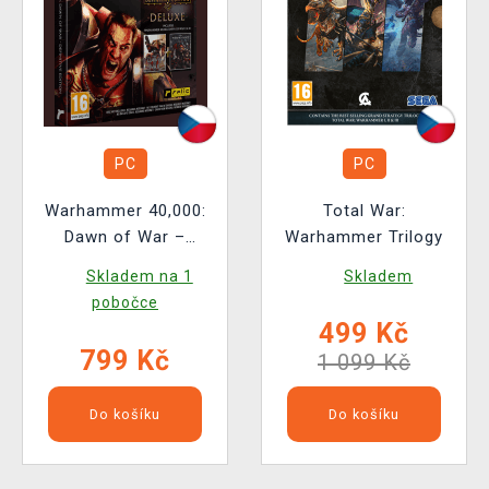
PC
PC
Warhammer 40,000:
Total War:
Dawn of War –
Warhammer Trilogy
Definitive Edition
Skladem na 1
Skladem
Deluxe
pobočce
499 Kč
799 Kč
1 099 Kč
Do košíku
Do košíku