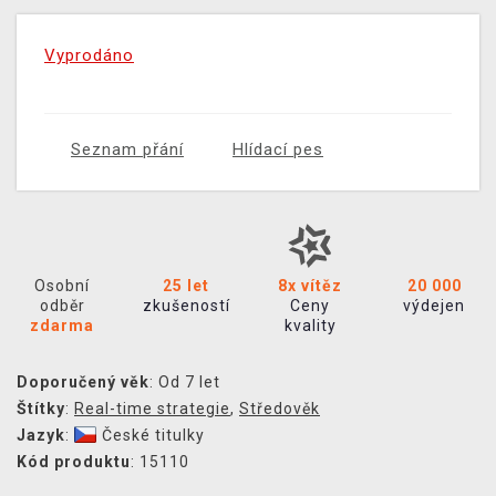
Vyprodáno
Seznam přání
Hlídací pes
Osobní
25 let
8x vítěz
20 000
odběr
zkušeností
Ceny
výdejen
zdarma
kvality
Doporučený věk
: Od 7 let
Štítky
:
Real-time strategie
,
Středověk
Jazyk
:
České titulky
Kód produktu
: 15110