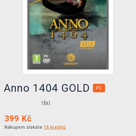
DOPRAVA
XZONE KLUB
TCG & BOARDGAME HUB
VÝKUP HER (BAZAR)
Anno 1404 GOLD
PC
(
4
x)
399
Kč
Nákupem získáte
16 kreditů