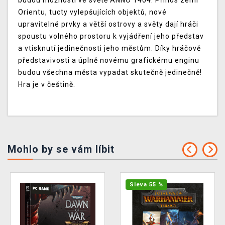
budou možnosti ve světě ANNO 1404. Přínos zemí
Orientu, tucty vylepšujících objektů, nové
upravitelné prvky a větší ostrovy a světy dají hráči
spoustu volného prostoru k vyjádření jeho představ
a vtisknutí jedinečnosti jeho městům. Díky hráčově
představivosti a úplně novému grafickému enginu
budou všechna města vypadat skutečně jedinečně!
Hra je v češtině.
Mohlo by se vám líbit
Sleva 55 %