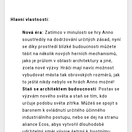
Hlavní vlastnosti:
Nová éra:
Zatímco v minulosti se hry Anno
soustředily na dodržování určitých zásad, nyní
se díky prostředí blízké budoucnosti můžete
těšit na několik nových herních mechanismů,
jako je průlom v oblasti architektury a jiné,
zcela nové výzvy. Hráči mají navíc možnost
vybudovat města tak obrovských rozměrů, jak
to ještě nikdy nebylo ve hrách Anno možné!
Staň se architektem budoucnosti
: Postav se
výzvám nového světa a staň se tím, kdo
určuje podobu světa zítřka. Můžeš se spojit s
baronem k ovládnutí určitého účinného
industriálního postupu, nebo se dej na stranu
aliance Ecos, abys vytvořil dlouhodobě
udržitelný směr vývoje šetrný k životnímu