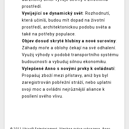
prostředí.
Vyvíjející se dynamický svět
: Rozhodnutí,
která učiníš, budou mít dopad na životní
prostředí, architektonickou podobu světa a
také na potřeby populace.
Objev dosud skryté hlubiny a nové suroviny
:
Záhady moře a oblohy čekají na své odhalení.
Využij výhody v podobě transportního systému
budoucnosti a vybuduj silnou ekonomiku.
Vylepšené Anno s novými prvky k ovládnutí
:
Propašuj zboží mezi přístavy, aniž bys byl
zaregistrován pobřežní stráží, nebo uplatni
svoji moc a ovládni nejrůznější aliance k
posílení svého vlivu.
© 2011 Ubisoft Entertainment. Všechna práva vyhrazena. Anno