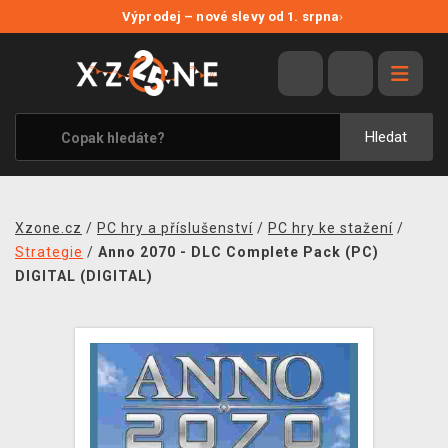
NOVÉ SLEVY
Výprodej – nové slevy od 1. srpna
›
VÝPRODEJ
VIDEOHRY
XZONE ORIGINALS
Hledat
TÉMATIKY
OBLEČENÍ A DOPLŇKY
Xzone.cz
/
PC hry a příslušenství
/
PC hry ke stažení
/
MERCHANDISE
Strategie
/
Anno 2070 - DLC Complete Pack (PC)
DIGITAL (DIGITAL)
SPOLEČENSKÉ HRY
BLOG
KONTAKT
PRODEJNY