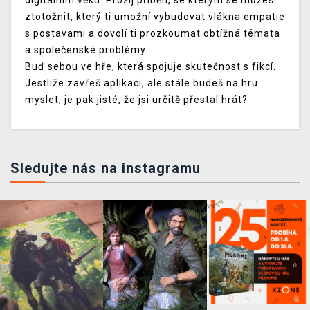
digitálním věku. Prožij příběh, se kterým se můžeš
ztotožnit, který ti umožní vybudovat vlákna empatie
s postavami a dovolí ti prozkoumat obtížná témata
a společenské problémy.
Buď sebou ve hře, která spojuje skutečnost s fikcí.
Jestliže zavřeš aplikaci, ale stále budeš na hru
myslet, je pak jisté, že jsi určitě přestal hrát?
Sledujte nás na instagramu