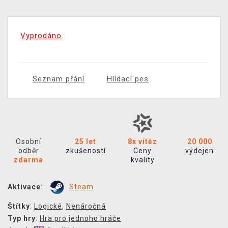
Vyprodáno
Seznam přání
Hlídací pes
Osobní
25 let
8x vítěz
20 000
odběr
zkušeností
Ceny
výdejen
zdarma
kvality
Aktivace
:
Steam
Štítky
:
Logické
,
Nenáročná
Typ hry
:
Hra pro jednoho hráče