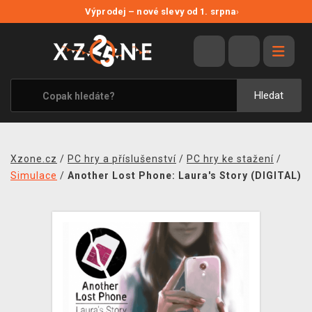
NOVÉ SLEVY
Výprodej – nové slevy od 1. srpna
›
VÝPRODEJ
VIDEOHRY
XZONE ORIGINALS
Hledat
TÉMATIKY
OBLEČENÍ A DOPLŇKY
Xzone.cz
/
PC hry a příslušenství
/
PC hry ke stažení
/
MERCHANDISE
Simulace
/
Another Lost Phone: Laura's Story (DIGITAL)
SPOLEČENSKÉ HRY
BLOG
KONTAKT
PRODEJNY