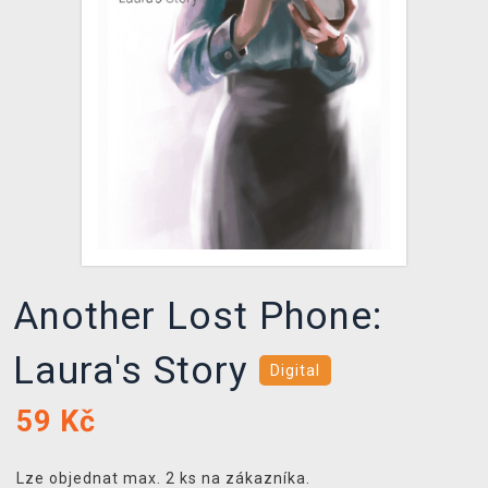
DOPRAVA
XZONE KLUB
TCG & BOARDGAME HUB
VÝKUP HER (BAZAR)
Another Lost Phone:
Laura's Story
Digital
59
Kč
Lze objednat max. 2 ks na zákazníka.