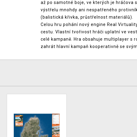
až po samotné boje, ve kterých je hráčova s
výstřelu mnohdy ani nespatřeného protivn
(balistická křivka, průstřelnost materiálů).
Celou hru pohání nový engine Real Virtualit
cestu. Vlastní tvořivost hráči uplatní ve ve
celé kampaně. Hra obsahuje multiplayer s 
zahrát hlavní kampaň kooperativně se svý