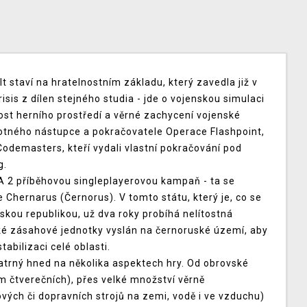
 staví na hratelnostním základu, který zavedla již v
sis z dílen stejného studia - jde o vojenskou simulaci
ost herního prostředí a věrné zachycení vojenské
notného nástupce a pokračovatele Operace Flashpoint,
Codemasters, kteří vydali vlastní pokračování pod
g.
A 2 příběhovou singleplayerovou kampaň - ta se
e Chernarus (Černorus). V tomto státu, který je, co se
eskou republikou, už dva roky probíhá nelítostná
cké zásahové jednotky vyslán na černoruské území, aby
abilizaci celé oblasti.
patrný hned na několika aspektech hry. Od obrovské
km čtverečních), přes velké množství věrně
vých či dopravních strojů na zemi, vodě i ve vzduchu)