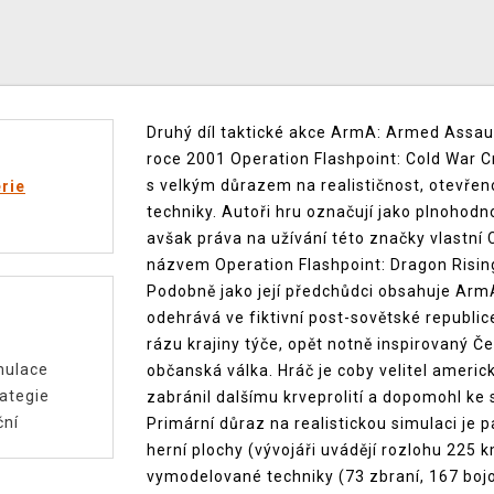
Druhý díl taktické akce ArmA: Armed Assault
roce 2001 Operation Flashpoint: Cold War Cri
s velkým důrazem na realističnost, otevřen
rie
techniky. Autoři hru označují jako plnohod
avšak práva na užívání této značky vlastní 
názvem Operation Flashpoint: Dragon Risin
Podobně jako její předchůdci obsahuje Arm
odehrává ve fiktivní post-sovětské republic
rázu krajiny týče, opět notně inspirovaný Č
mulace
občanská válka. Hráč je coby velitel ameri
ategie
zabránil dalšímu krveprolití a dopomohl ke st
ční
Primární důraz na realistickou simulaci je 
herní plochy (vývojáři uvádějí rozlohu 225 
vymodelované techniky (73 zbraní, 167 bojo