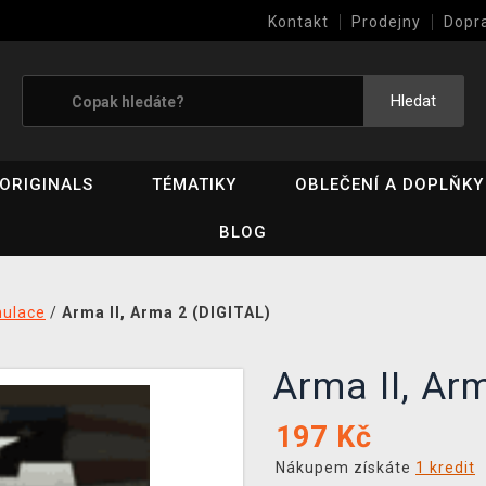
Kontakt
Prodejny
Dopr
Výkup her (bazar)
Hledat
ORIGINALS
TÉMATIKY
OBLEČENÍ A DOPLŇKY
BLOG
mulace
/
Arma II, Arma 2 (DIGITAL)
Arma II, Ar
197
Kč
Nákupem získáte
1 kredit