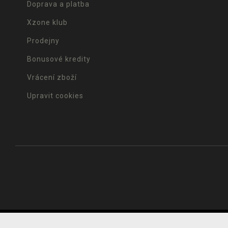
Doprava a platba
Xzone klub
Prodejny
Bonusové kredity
Vrácení zboží
Upravit cookies