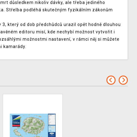
mrt důsledkem nikoliv dávky, ale třeba jediného
íka. Střelba podléhá skutečným fyzikálním zákonům
y 3, který od dob předchůdců urazil opět hodně dlouhou
stavěném editoru misí, kde nechybí možnost vytvořit i
rozsáhlými možnostmi nastavení, v rámci něj si můžete
mi kamarády.