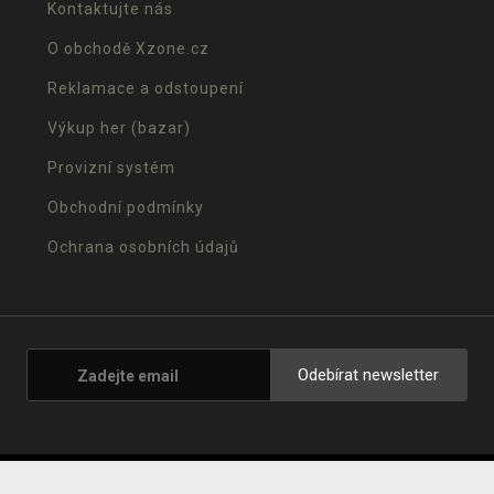
Kontaktujte nás
O obchodě Xzone.cz
Reklamace a odstoupení
Výkup her (bazar)
Provizní systém
Obchodní podmínky
Ochrana osobních údajů
Odebírat newsletter
© 2001 - 2026 Xzone.cz |
Upravit cookies
|
Naše obchody