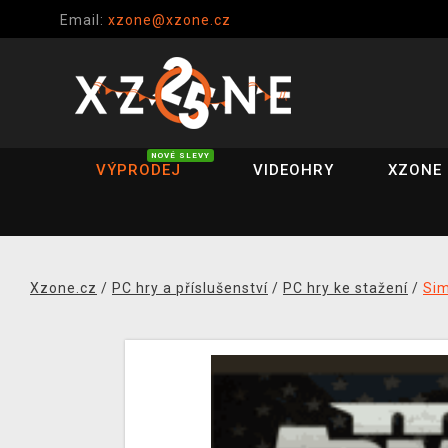
Email:
xzone@xzone.cz
NOVÉ SLEVY
VÝPRODEJ
VIDEOHRY
XZONE 
Xzone.cz
/
PC hry a příslušenství
/
PC hry ke stažení
/
Si