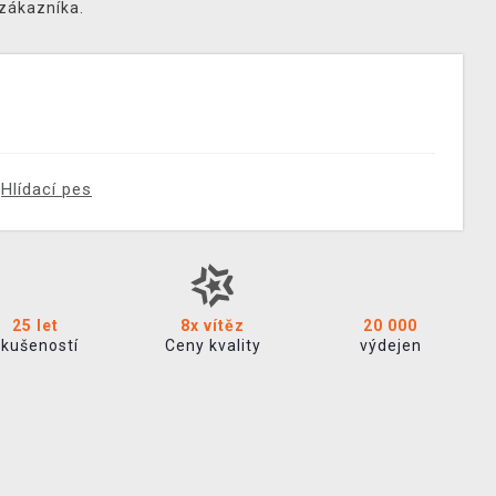
 zákazníka.
Hlídací pes
25 let
8x vítěz
20 000
zkušeností
Ceny kvality
výdejen