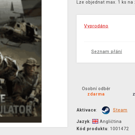
Lze objednat max. 1 ks na
Vyprodáno
Seznam přání
Osobní odběr
zdarma
Aktivace
:
Steam
Jazyk
:
Angličtina
Kód produktu
: 1001472