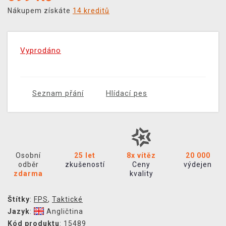
Nákupem získáte
14 kreditů
Vyprodáno
Seznam přání
Hlídací pes
Osobní
25 let
8x vítěz
20 000
odběr
zkušeností
Ceny
výdejen
zdarma
kvality
Štítky
:
FPS
,
Taktické
Jazyk
:
Angličtina
Kód produktu
: 15489