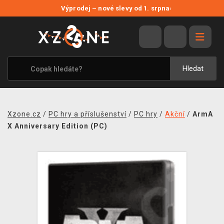
NOVÉ SLEVY
Výprodej – nové slevy od 1. srpna
›
VÝPRODEJ
VIDEOHRY
XZONE ORIGINALS
Hledat
TÉMATIKY
OBLEČENÍ A DOPLŇKY
Xzone.cz
/
PC hry a příslušenství
/
PC hry
/
Akční
/
ArmA
MERCHANDISE
X Anniversary Edition (PC)
SPOLEČENSKÉ HRY
BLOG
KONTAKT
PRODEJNY