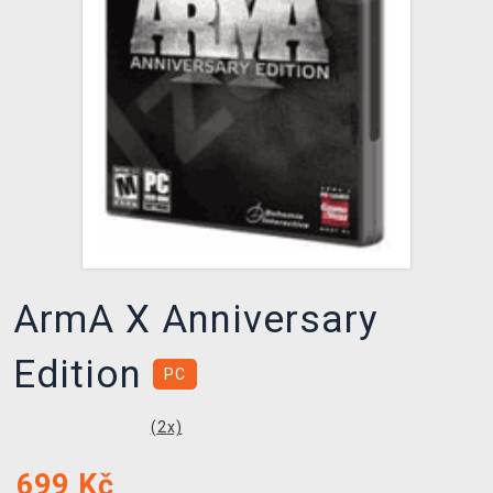
DOPRAVA
XZONE KLUB
TCG & BOARDGAME HUB
VÝKUP HER (BAZAR)
ArmA X Anniversary
Edition
PC
(
2
x)
699
Kč