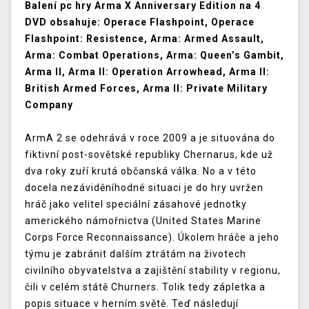
Balení pc hry Arma X Anniversary Edition na 4
DVD obsahuje: Operace Flashpoint, Operace
Flashpoint: Resistence, Arma: Armed Assault,
Arma: Combat Operations, Arma: Queen’s Gambit,
Arma II, Arma II: Operation Arrowhead, Arma II:
British Armed Forces, Arma II: Private Military
Company
ArmA 2 se odehrává v roce 2009 a je situována do
fiktivní post-sovětské republiky Chernarus, kde už
dva roky zuří krutá občanská válka. No a v této
docela nezáviděníhodné situaci je do hry uvržen
hráč jako velitel speciální zásahové jednotky
amerického námořnictva (United States Marine
Corps Force Reconnaissance). Úkolem hráče a jeho
týmu je zabránit dalším ztrátám na životech
civilního obyvatelstva a zajištění stability v regionu,
čili v celém státě Churners. Tolik tedy zápletka a
popis situace v herním světě. Teď následují