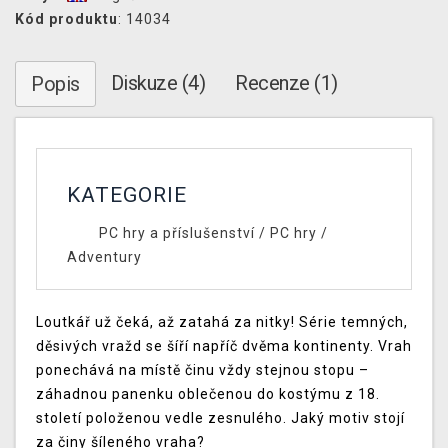
Kód produktu
: 14034
Diskuze (4)
Recenze (1)
Popis
KATEGORIE
PC hry a příslušenství
/
PC hry
/
Adventury
Loutkář už čeká, až zatahá za nitky! Série temných,
děsivých vražd se šíří napříč dvěma kontinenty. Vrah
ponechává na místě činu vždy stejnou stopu –
záhadnou panenku oblečenou do kostýmu z 18.
století položenou vedle zesnulého. Jaký motiv stojí
za činy šíleného vraha?