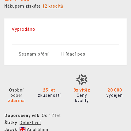
Nákupem získáte
12 kreditů
Vyprodáno
Seznam přání
Hlídací pes
Osobní
25 let
8x vítěz
20 000
odběr
zkušeností
Ceny
výdejen
zdarma
kvality
Doporučený věk
: Od 12 let
Štítky
:
Detektivní
Jazyk
:
Angličtina