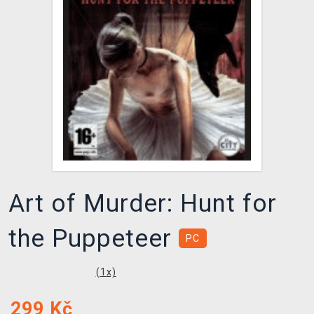
DOPRAVA
XZONE KLUB
TCG & BOARDGAME HUB
VÝKUP HER (BAZAR)
Art of Murder: Hunt for
the Puppeteer
PC
(
1
x)
299
Kč