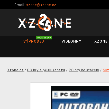
Email:
xzone@xzone.cz
NOVÉ SLEVY
VÝPRODEJ
VIDEOHRY
XZONE 
Xzone.cz
/
PC hry a příslušenství
/
PC hry ke stažení
/
Si