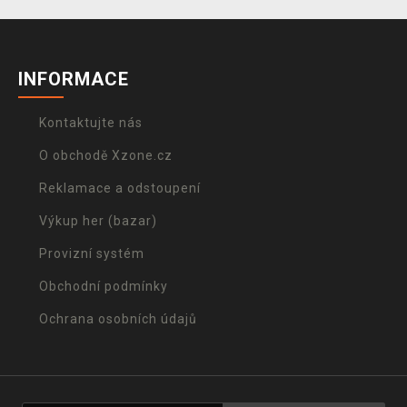
INFORMACE
Kontaktujte nás
O obchodě Xzone.cz
Reklamace a odstoupení
Výkup her (bazar)
Provizní systém
Obchodní podmínky
Ochrana osobních údajů