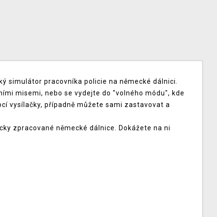
cký simulátor pracovníka policie na německé dálnici.
átními misemi, nebo se vydejte do "volného módu", kde
í vysílačky, případně můžete sami zastavovat a
ticky zpracované německé dálnice. Dokážete na ni