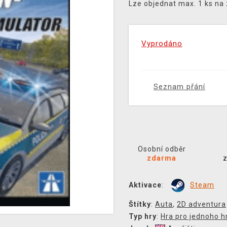
Lze objednat max. 1 ks na
Vyprodáno
Seznam přání
Osobní odběr
zdarma
Aktivace
:
Steam
Štítky
:
Auta
,
2D adventura
Typ hry
:
Hra pro jednoho h