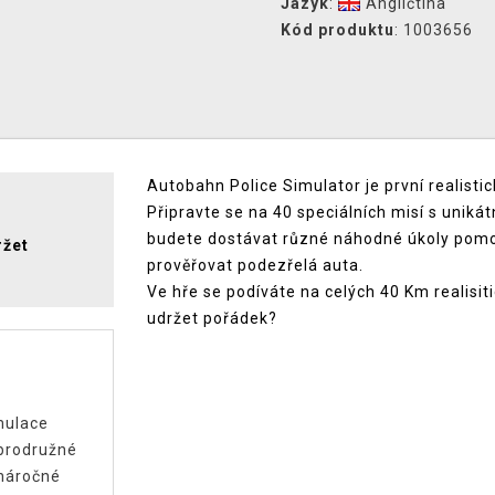
Jazyk
:
Angličtina
Kód produktu
: 1003656
Autobahn Police Simulator je první realisti
Připravte se na 40 speciálních misí s unik
budete dostávat různé náhodné úkoly pomoc
ržet
prověřovat podezřelá auta.
Ve hře se podíváte na celých 40 Km realisi
udržet pořádek?
mulace
brodružné
náročné