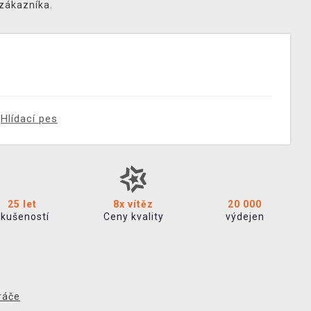
 zákazníka.
Hlídací pes
25 let
8x vítěz
20 000
zkušeností
Ceny kvality
výdejen
ráče