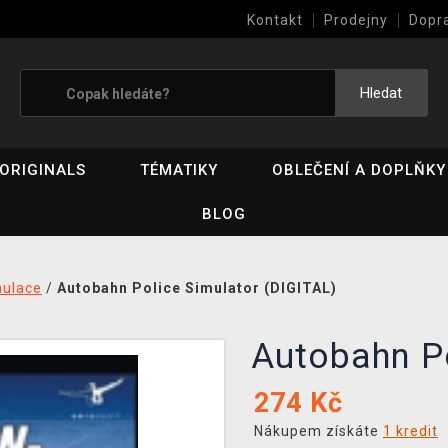
Kontakt
Prodejny
Dopr
Výkup her (bazar)
Hledat
ORIGINALS
TÉMATIKY
OBLEČENÍ A DOPLŇKY
BLOG
mulace
/
Autobahn Police Simulator (DIGITAL)
Autobahn P
274
Kč
Nákupem získáte
1 kredit