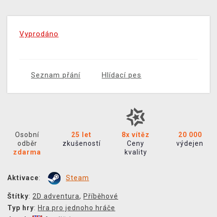
Vyprodáno
Seznam přání
Hlídací pes
Osobní
25 let
8x vítěz
20 000
odběr
zkušeností
Ceny
výdejen
zdarma
kvality
Aktivace
:
Steam
Štítky
:
2D adventura
,
Příběhové
Typ hry
:
Hra pro jednoho hráče