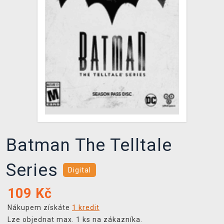
DOPRAVA
XZONE KLUB
TCG & BOARDGAME HUB
VÝKUP HER (BAZAR)
Batman The Telltale
Series
Digital
109
Kč
Nákupem získáte
1 kredit
Lze objednat max. 1 ks na zákazníka.