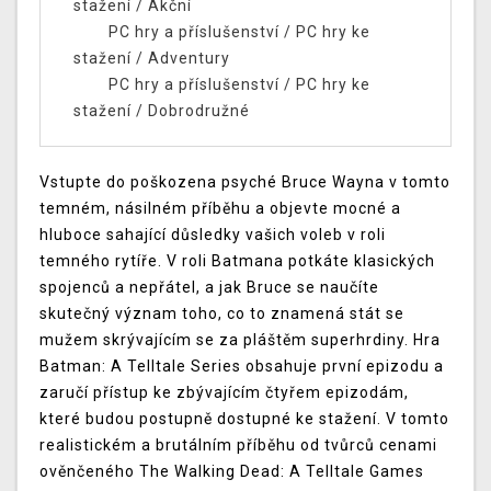
stažení
/
Akční
PC hry a příslušenství
/
PC hry ke
stažení
/
Adventury
PC hry a příslušenství
/
PC hry ke
stažení
/
Dobrodružné
Vstupte do poškozena psyché Bruce Wayna v tomto
temném, násilném příběhu a objevte mocné a
hluboce sahající důsledky vašich voleb v roli
temného rytíře. V roli Batmana potkáte klasických
spojenců a nepřátel, a jak Bruce se naučíte
skutečný význam toho, co to znamená stát se
mužem skrývajícím se za pláštěm superhrdiny. Hra
Batman: A Telltale Series obsahuje první epizodu a
zaručí přístup ke zbývajícím čtyřem epizodám,
které budou postupně dostupné ke stažení. V tomto
realistickém a brutálním příběhu od tvůrců cenami
ověnčeného The Walking Dead: A Telltale Games