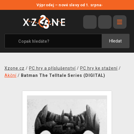
NOVÉ SLEVY
Výprodej – nové slevy od 1. srpna
›
VÝPRODEJ
VIDEOHRY
XZONE ORIGINALS
Hledat
TÉMATIKY
OBLEČENÍ A DOPLŇKY
Xzone.cz
/
PC hry a příslušenství
/
PC hry ke stažení
/
MERCHANDISE
Akční
/
Batman The Telltale Series (DIGITAL)
SPOLEČENSKÉ HRY
BLOG
KONTAKT
PRODEJNY