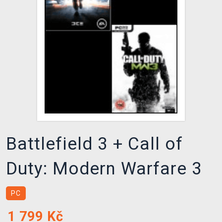
DOPRAVA
XZONE KLUB
TCG & BOARDGAME HUB
VÝKUP HER (BAZAR)
Battlefield 3 + Call of
Duty: Modern Warfare 3
PC
1 799
Kč