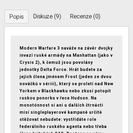
Diskuze (9)
Recenze (0)
Popis
Modern Warfare 3 naváže na závěr dvojky
invazí ruské armády na Manhattan (jako v
Crysis 2), k čemuž jsou povolány
jednotky Delta Force. Hrát budete za
jejich člena jménem Frost (jeden ze dvou
nováčků v sériii), který se proletí nad New
Yorkem v Blackhawku nebo zkusí potopit
ruskou ponorku v řece Hudson. Na
monotónnost si ani u dalších čtrnácti
misí singleplayerové kampaně určitě
stěžovat nebudete: vystřídáte role
federálního ruského agenta nebo třeba