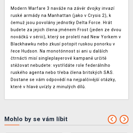
Modern Warfare 3 naváže na závěr dvojky invazí
ruské armády na Manhattan (jako v Crysis 2), k
čemuž jsou povolány jednotky Delta Force. Hrát
budete za jejich člena jménem Frost (jeden ze dvou
nováčků v sériii), který se proletí nad New Yorkem v
Blackhawku nebo zkusí potopit ruskou ponorku v
řece Hudson. Na monotónnost si ani u dalších
čtrnácti misí singleplayerové kampaně určitě
stěžovat nebudete: vystřídáte role federálního
ruského agenta nebo třeba člena britských SAS.
Dostane se vám odpovědí na nejpalčivější otázky,
které v hlavě uvízly z minulých dílů.
Mohlo by se vám líbit