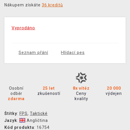
Nákupem získáte
36 kreditů
Vyprodáno
Seznam přání
Hlídací pes
Osobní
25 let
8x vítěz
20 000
odběr
zkušeností
Ceny
výdejen
zdarma
kvality
Štítky
:
FPS
,
Taktické
Jazyk
:
Angličtina
Kód produktu
: 16754