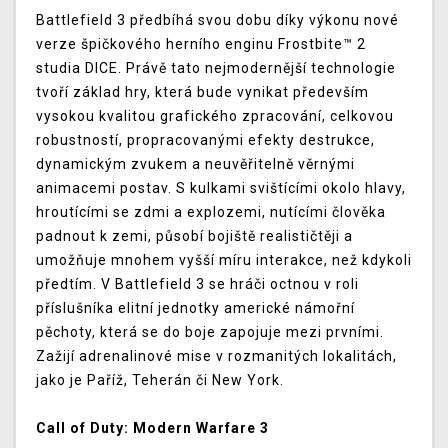
Battlefield 3 předbíhá svou dobu díky výkonu nové
verze špičkového herního enginu Frostbite™ 2
studia DICE. Právě tato nejmodernější technologie
tvoří základ hry, která bude vynikat především
vysokou kvalitou grafického zpracování, celkovou
robustností, propracovanými efekty destrukce,
dynamickým zvukem a neuvěřitelně věrnými
animacemi postav. S kulkami svištícími okolo hlavy,
hroutícími se zdmi a explozemi, nutícími člověka
padnout k zemi, působí bojiště realističtěji a
umožňuje mnohem vyšší míru interakce, než kdykoli
předtím. V Battlefield 3 se hráči octnou v roli
příslušníka elitní jednotky americké námořní
pěchoty, která se do boje zapojuje mezi prvními.
Zažijí adrenalinové mise v rozmanitých lokalitách,
jako je Paříž, Teherán či New York.
Call of Duty: Modern Warfare 3