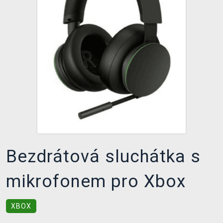
DOPRAVA
XZONE KLUB
TCG & BOARDGAME HUB
VÝKUP HER (BAZAR)
Bezdrátová sluchátka s
mikrofonem pro Xbox
XBOX