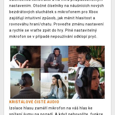
nastavením. Otočné číselníky na náušnících nových
bezdrátových sluchátek s mikrofonem pro Xbox
zajišťují intuitivní způsob, jak měnit hlasitost a
rovnováhu hraní/chatu. Proveďte změnu nastavení
a rychle se vraťte zpět do hry. Plně nastavitelný
mikrofon se v případě nepoužívání odklopí pryč.
KŘIŠŤÁLOVĚ ČISTÉ AUDIO
Izolace hlasu zaměří mikrofon na váš hlas ke
snížení šumu na pozadí. A když nehovoříte, funkce