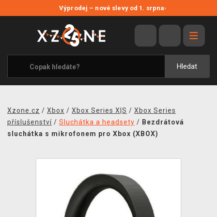
NOVÉ SLEVY
Výprodej – nové slevy od 1. srpna
›
VÝPRODEJ
VIDEOHRY
XZONE ORIGINALS
Hledat
TÉMATIKY
OBLEČENÍ A DOPLŇKY
Xzone.cz
/
Xbox
/
Xbox Series X|S
/
Xbox Series
MERCHANDISE
příslušenství
/
Sluchátka a headsety
/
Bezdrátová
sluchátka s mikrofonem pro Xbox (XBOX)
SPOLEČENSKÉ HRY
BLOG
KONTAKT
PRODEJNY