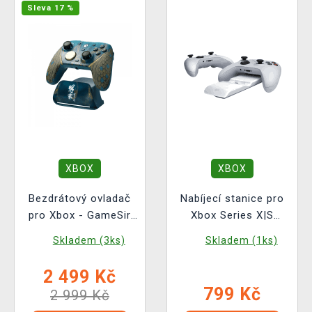
Sleva 17 %
XBOX
XBOX
Bezdrátový ovladač
Nabíjecí stanice pro
pro Xbox - GameSir
Xbox Series X|S
G7 Pro - Wuchang
ovladač - Metavolt
Skladem (3ks)
Skladem (1ks)
Fallen Feathers
Dual White
Edition
2 499 Kč
799 Kč
2 999 Kč