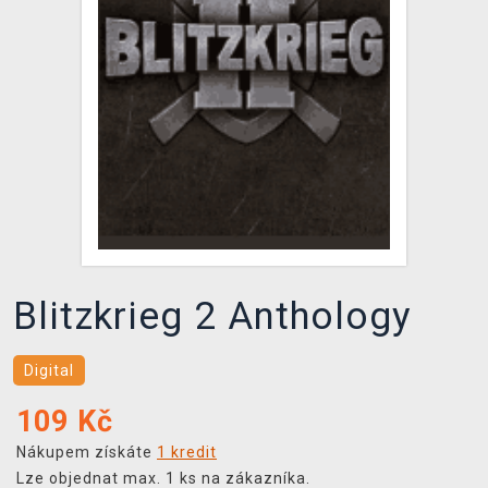
DOPRAVA
XZONE KLUB
TCG & BOARDGAME HUB
VÝKUP HER (BAZAR)
Blitzkrieg 2 Anthology
Digital
109
Kč
Nákupem získáte
1 kredit
Lze objednat max. 1 ks na zákazníka.