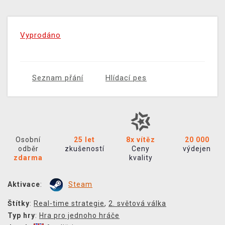
Vyprodáno
Seznam přání
Hlídací pes
Osobní
25 let
8x vítěz
20 000
odběr
zkušeností
Ceny
výdejen
zdarma
kvality
Aktivace
:
Steam
Štítky
:
Real-time strategie
,
2. světová válka
Typ hry
:
Hra pro jednoho hráče