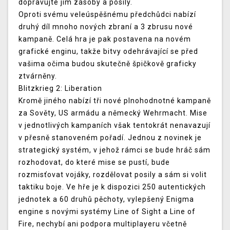
dopravujte jim zásoby a posily.
Oproti svému veleúspěšnému předchůdci nabízí
druhý díl mnoho nových zbraní a 3 zbrusu nové
kampaně. Celá hra je pak postavena na novém
grafické enginu, takže bitvy odehrávající se před
vašima očima budou skutečně špičkově graficky
ztvárněny.
Blitzkrieg 2: Liberation
Kromě jiného nabízí tři nové plnohodnotné kampaně
za Sověty, US armádu a německý Wehrmacht. Mise
v jednotlivých kampaních však tentokrát nenavazují
v přesně stanoveném pořadí. Jednou z novinek je
strategický systém, v jehož rámci se bude hráč sám
rozhodovat, do které mise se pustí, bude
rozmisťovat vojáky, rozdělovat posily a sám si volit
taktiku boje. Ve hře je k dispozici 250 autentických
jednotek a 60 druhů pěchoty, vylepšený Enigma
engine s novými systémy Line of Sight a Line of
Fire, nechybí ani podpora multiplayeru včetně