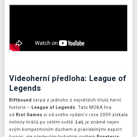
Videoherní předloha: League of
Legends
Riftbound
čerpá z jednoho z největších titulů herní
historie –
League of Legends
. Tato MOBA hra
od
Riot Games
si od svého vydání v roce 2009 získala
miliony hráčů po celém světě.
LoL
je známé nejen
svým kompetitivním duchem a pravidelnými esport
turnaji, ale především bohatým světem
Runeterry
,