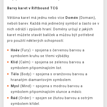
Barvy karet v Riftbound TCG
Většina karet má jednu nebo více
Domén
(Domain),
neboli barev. Každá má jedinečný symbol a často se v
nich odráží i způsob hraní. Domény určují z jakých
karet můžete stavět balíček a můžou být potřebné
pro použití některých schopností.
Hněv
(Fury) – spojena s červenou barvou a
symbolem kruhu se třemi výběžky.
Klid
(Calm) – spojena se zelenou barvou a
symbolem připomínajícím list.
Tělo
(Body) – spojena s oranžovou barvou a
hranatým diamantovým symbolem.
Mysl
(Mind) – spojena s modrou barvou a
symbolem připomínajícím slunce a měsíc.
Řád
(Order) – spojen se žlutou barvou a ostrým
symbolem křídel.