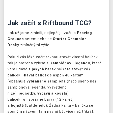
Jak začít s Riftbound TCG?
Jak už jsme zmínili, nejlepší je začít s
Proving
Grounds
setem nebo se
Starter Champion
Decky
zmíněnými výše.
Pokud vás láká začít rovnou stavět vlastní balíček,
tak je potřeba vybrat si
šampiónovu legendu
, která
vám udává
z jakých barev
můžete stavět váš
balíček.
Hlavní balíček
s aspoň 40 kartami
(obsahuje
vybraného šampióna
(něco jiného než
šampiónova legenda, vysvětleno
níže),
jednotky
,
výbavu
a
kouzla
),
balíček
run
správné barvy (12 karet)
a
bojiště
(battlefield). Žádná karta v balíčku se
stejným názvem tam nesmí být více než třikrát.