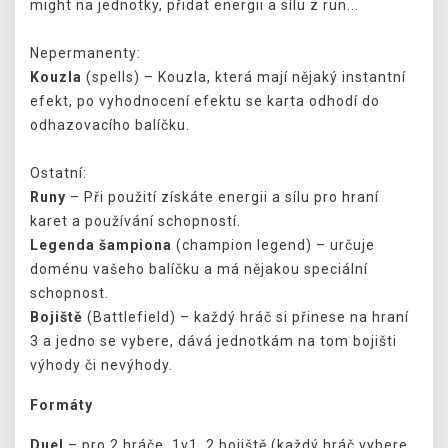
might na jednotky, přidat energii a sílu z run...
Nepermanenty:
Kouzla
(spells) – Kouzla, která mají nějaký instantní
efekt, po vyhodnocení efektu se karta odhodí do
odhazovacího balíčku.
Ostatní:
Runy
– Při použití získáte energii a sílu pro hraní
karet a používání schopností.
Legenda
šampiona
(champion legend) – určuje
doménu vašeho balíčku a má nějakou speciální
schopnost.
Bojiště
(Battlefield) – každý hráč si přinese na hraní
3 a jedno se vybere, dává jednotkám na tom bojišti
výhody či nevýhody.
Formáty
Duel
– pro 2 hráče. 1v1, 2 bojiště (každý hráč vybere