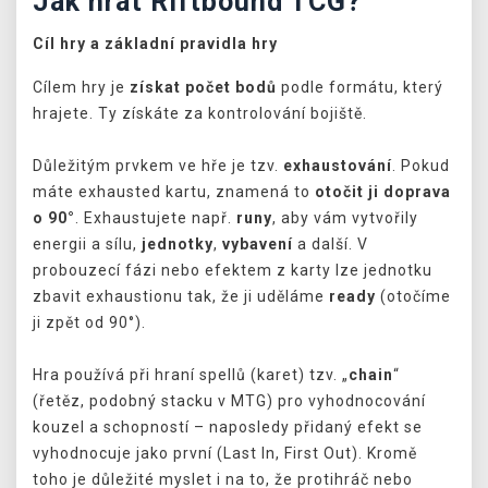
Jak hrát Riftbound TCG?
Cíl hry a základní pravidla hry
Cílem hry je
získat počet bodů
podle formátu, který
hrajete. Ty získáte za kontrolování bojiště.
Důležitým prvkem ve hře je tzv.
exhaustování
. Pokud
máte exhausted kartu, znamená to
otočit ji doprava
o 90°
. Exhaustujete např.
runy
, aby vám vytvořily
energii a sílu,
jednotky
,
vybavení
a další. V
probouzecí fázi nebo efektem z karty lze jednotku
zbavit exhaustionu tak, že ji uděláme
ready
(otočíme
ji zpět od 90°).
Hra používá při hraní spellů (karet) tzv. „
chain
“
(řetěz, podobný stacku v MTG) pro vyhodnocování
kouzel a schopností – naposledy přidaný efekt se
vyhodnocuje jako první (Last In, First Out). Kromě
toho je důležité myslet i na to, že protihráč nebo