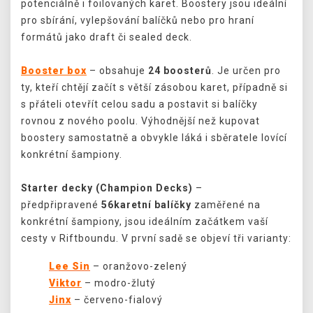
potenciálně i foilovaných karet. Boostery jsou ideální
pro sbírání, vylepšování balíčků nebo pro hraní
formátů jako draft či sealed deck.
Booster box
– obsahuje
24 boosterů
. Je určen pro
ty, kteří chtějí začít s větší zásobou karet, případně si
s přáteli otevřít celou sadu a postavit si balíčky
rovnou z nového poolu. Výhodnější než kupovat
boostery samostatně a obvykle láká i sběratele lovící
konkrétní šampiony.
Starter decky (Champion Decks)
–
předpřipravené
56karetní balíčky
zaměřené na
konkrétní šampiony, jsou ideálním začátkem vaší
cesty v Riftboundu. V první sadě se objeví tři varianty:
Lee Sin
– oranžovo-zelený
Viktor
– modro-žlutý
Jinx
– červeno-fialový