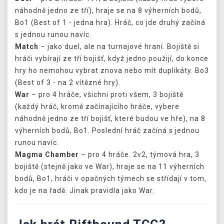
náhodně jedno ze tří), hraje se na 8 výherních bodů,
Bo1 (Best of 1 - jedna hra). Hráč, co jde druhý začíná
s jednou runou navíc.
Match
– jako duel, ale na turnajové hraní. Bojiště si
hráči vybírají ze tří bojišť, když jedno použijí, do konce
hry ho nemohou vybrat znova nebo mít duplikáty. Bo3
(Best of 3 - na 2 vítězné hry).
War
– pro 4 hráče, všichni proti všem, 3 bojiště
(každý hráč, kromě začínajícího hráče, vybere
náhodně jedno ze tří bojišť, které budou ve hře), na 8
výherních bodů, Bo1. Poslední hráč začíná s jednou
runou navíc.
Magma Chamber
– pro 4 hráče. 2v2, týmová hra, 3
bojiště (stejně jako ve War), hraje se na 11 výherních
bodů, Bo1, hráči v opačných týmech se střídají v tom,
kdo je na řadě. Jinak pravidla jako War.