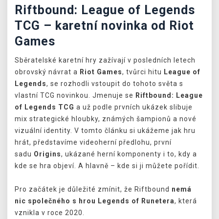
Riftbound: League of Legends
TCG – karetní novinka od Riot
Games
Sběratelské karetní hry zažívají v posledních letech
obrovský návrat a
Riot Games
, tvůrci hitu
League of
Legends
, se rozhodli vstoupit do tohoto světa s
vlastní TCG novinkou. Jmenuje se
Riftbound: League
of Legends TCG
a už podle prvních ukázek slibuje
mix strategické hloubky, známých šampionů a nové
vizuální identity. V tomto článku si ukážeme jak hru
hrát, představíme videoherní předlohu, první
sadu
Origins
, ukázané herní komponenty i to, kdy a
kde se hra objeví. A hlavně – kde si ji můžete pořídit.
Pro začátek je důležité zmínit, že Riftbound
nemá
nic společného s hrou Legends of Runetera
, která
vznikla v roce 2020.