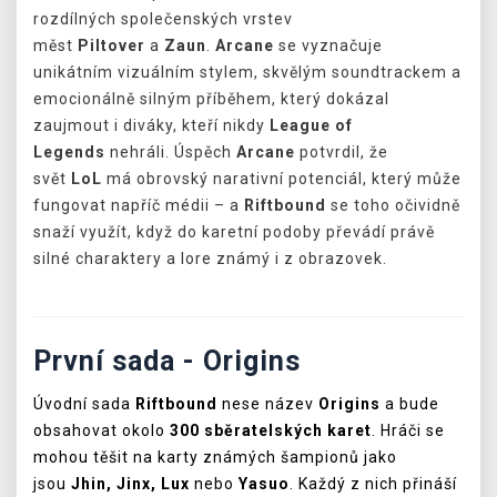
rozdílných společenských vrstev
měst
Piltover
a
Zaun
.
Arcane
se vyznačuje
unikátním vizuálním stylem, skvělým soundtrackem a
emocionálně silným příběhem, který dokázal
zaujmout i diváky, kteří nikdy
League of
Legends
nehráli. Úspěch
Arcane
potvrdil, že
svět
LoL
má obrovský narativní potenciál, který může
fungovat napříč médii – a
Riftbound
se toho očividně
snaží využít, když do karetní podoby převádí právě
silné charaktery a lore známý i z obrazovek.
První sada - Origins
Úvodní sada
Riftbound
nese název
Origins
a bude
obsahovat okolo
300 sběratelských karet
. Hráči se
mohou těšit na karty známých šampionů jako
jsou
Jhin,
Jinx,
Lux
nebo
Yasuo
. Každý z nich přináší