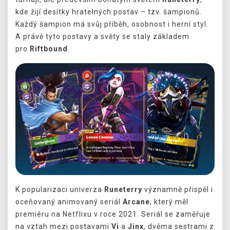
kde žijí desítky hratelných postav – tzv. šampionů.
Každý šampion má svůj příběh, osobnost i herní styl.
A právě tyto postavy a světy se staly základem
pro
Riftbound
.
K popularizaci univerza
Runeterry
významně přispěl i
oceňovaný animovaný seriál
Arcane
, který měl
premiéru na Netflixu v roce 2021. Seriál se zaměřuje
na vztah mezi postavami
Vi
a
Jinx
, dvěma sestrami z