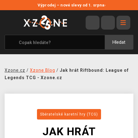
NOVÉ SLEVY
Výprodej – nové slevy od 1. srpna
›
VÝPRODEJ
VIDEOHRY
XZONE ORIGINALS
Hledat
TÉMATIKY
OBLEČENÍ A DOPLŇKY
Xzone.cz
/
Xzone Blog
/
Jak hrát Riftbound: League of
MERCHANDISE
Legends TCG - Xzone.cz
SPOLEČENSKÉ HRY
BLOG
Sběratelské karetní hry (TCG)
KONTAKT
JAK HRÁT
PRODEJNY