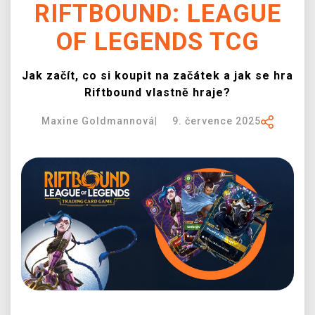
RIFTBOUND: LEAGUE
DOPRAVA
OF LEGENDS TCG
XZONE KLUB
Jak začít, co si koupit na začátek a jak se hra
TCG & BOARDGAME HUB
Riftbound vlastně hraje?
VÝKUP HER (BAZAR)
Maxine Goldmannová
|
9. července 2025