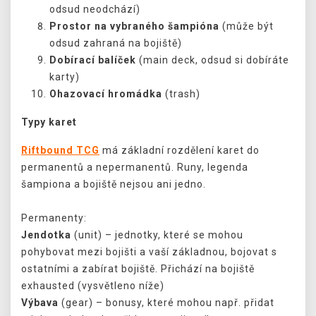
odsud neodchází)
Prostor na vybraného šampióna
(může být
odsud zahraná na bojiště)
Dobírací balíček
(main deck, odsud si dobíráte
karty)
Ohazovací hromádka
(trash)
Typy karet
Riftbound TCG
má základní rozdělení karet do
permanentů a nepermanentů. Runy, legenda
šampiona a bojiště nejsou ani jedno.
Permanenty:
Jendotka
(unit) – jednotky, které se mohou
pohybovat mezi bojišti a vaší základnou, bojovat s
ostatními a zabírat bojiště. Přichází na bojiště
exhausted (vysvětleno níže)
Výbava
(gear) – bonusy, které mohou např. přidat