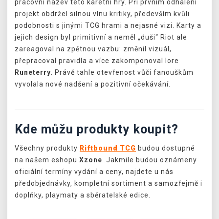
pracovní název této karetní hry. Při prvním odhalení
projekt obdržel silnou vlnu kritiky, především kvůli
podobnosti s jinými TCG hrami a nejasné vizi. Karty a
jejich design byl primitivní a neměl „duši“ Riot ale
zareagoval na zpětnou vazbu: změnil vizuál,
přepracoval pravidla a více zakomponoval lore
Runeterry
. Právě tahle otevřenost vůči fanouškům
vyvolala nové nadšení a pozitivní očekávání.
Kde můžu produkty koupit?
Všechny produkty
Riftbound TCG
budou dostupné
na našem eshopu
Xzone
. Jakmile budou oznámeny
oficiální termíny vydání a ceny, najdete u nás
předobjednávky, kompletní sortiment a samozřejmě i
doplňky, playmaty a sběratelské edice.