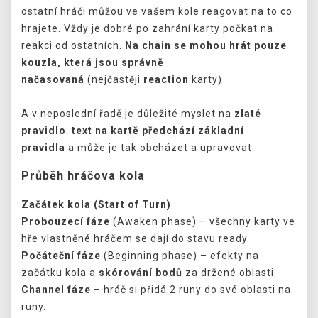
ostatní hráči můžou ve vašem kole reagovat na to co
hrajete. Vždy je dobré po zahrání karty počkat na
reakci od ostatních.
Na
chain se mohou hrát pouze
kouzla, která jsou správně
načasovaná
(nejčastěji
reaction
karty)
A v neposlední řadě je důležité myslet na
zlaté
pravidlo
:
text na kartě předchází základní
pravidla
a může je tak obcházet a upravovat.
Průběh hráčova kola
Začátek kola (Start of Turn)
Probouzecí fáze
(Awaken phase) – všechny karty ve
hře vlastněné hráčem se dají do stavu ready.
Počáteční fáze
(Beginning phase) – efekty na
začátku kola a
skórování bodů
za držené oblasti.
Channel fáze
– hráč si přidá 2 runy do své oblasti na
runy.