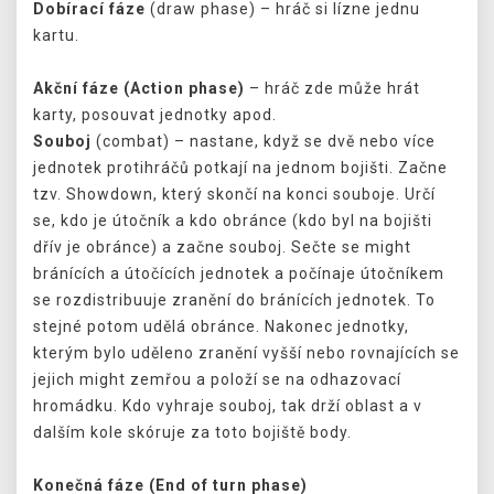
Dobírací fáze
(draw phase) – hráč si lízne jednu
kartu.
Akční fáze (Action phase)
– hráč zde může hrát
karty, posouvat jednotky apod.
Souboj
(combat) – nastane, když se dvě nebo více
jednotek protihráčů potkají na jednom bojišti. Začne
tzv. Showdown, který skončí na konci souboje. Určí
se, kdo je útočník a kdo obránce (kdo byl na bojišti
dřív je obránce) a začne souboj. Sečte se might
bránících a útočících jednotek a počínaje útočníkem
se rozdistribuuje zranění do bránících jednotek. To
stejné potom udělá obránce. Nakonec jednotky,
kterým bylo uděleno zranění vyšší nebo rovnajících se
jejich might zemřou a položí se na odhazovací
hromádku. Kdo vyhraje souboj, tak drží oblast a v
dalším kole skóruje za toto bojiště body.
Konečná fáze (End of turn phase)