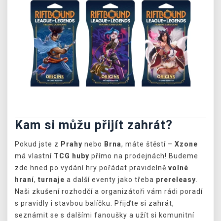
Kam si můžu přijít zahrát?
Pokud jste z
Prahy
nebo
Brna
, máte štěstí –
Xzone
má vlastní
TCG huby
přímo na prodejnách! Budeme
zde hned po vydání hry pořádat pravidelně
volné
hraní
,
turnaje
a další eventy jako třeba
prereleasy
.
Naši zkušení rozhodčí a organizátoři vám rádi poradí
s pravidly i stavbou balíčku. Přijďte si zahrát,
seznámit se s dalšími fanoušky a užít si komunitní