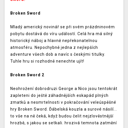
Broken Sword
Mladý americký novinář se při svém prázdninovém
pobytu dostává do víru událostí. Celá hra má silný
historický náboj a hlavně nepřekonatelnou
atmosféru. Nepochybně jedna z nejlepších
adventure všech dob a navíc s českými titulky.
Tuhle hru si rozhodně nenechte ujít!
Broken Sword 2
Neohrožení dobrodruzi George a Nico jsou tentokrát
zapleteni do ještě záhadnějších eskapád plných
zmatků a nesmrtelnosti v pokračování veleúspěšné
hry Broken Sword. Ďábelská kouzla a surové násilí...
to vše na ně čeká, když budou čelit nejzlověstnější
hrozbě, s jakou se setkali. hrozivá temnota zatmění