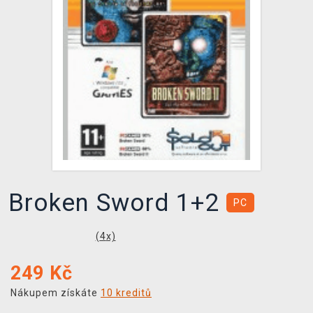
DOPRAVA
XZONE KLUB
TCG & BOARDGAME HUB
VÝKUP HER (BAZAR)
Broken Sword 1+2
PC
(
4
x)
249
Kč
Nákupem získáte
10 kreditů