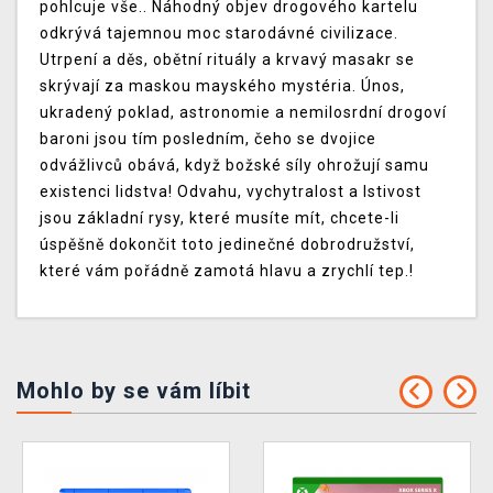
pohlcuje vše.. Náhodný objev drogového kartelu
odkrývá tajemnou moc starodávné civilizace.
Utrpení a děs, obětní rituály a krvavý masakr se
skrývají za maskou mayského mystéria. Únos,
ukradený poklad, astronomie a nemilosrdní drogoví
baroni jsou tím posledním, čeho se dvojice
odvážlivců obává, když božské síly ohrožují samu
existenci lidstva! Odvahu, vychytralost a lstivost
jsou základní rysy, které musíte mít, chcete-li
úspěšně dokončit toto jedinečné dobrodružství,
které vám pořádně zamotá hlavu a zrychlí tep.!
Mohlo by se vám líbit