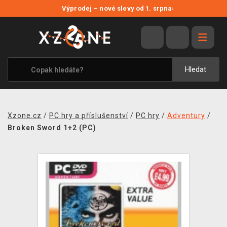
NOVÉ SLEVY
Výprodej – nové slevy od 1. srpna
›
VÝPRODEJ
VIDEOHRY
XZONE ORIGINALS
Hledat
TÉMATIKY
OBLEČENÍ A DOPLŇKY
Xzone.cz
/
PC hry a příslušenství
/
PC hry
/
Adventury
/
MERCHANDISE
Broken Sword 1+2 (PC)
SPOLEČENSKÉ HRY
BLOG
KONTAKT
PRODEJNY