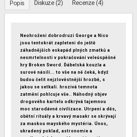
Diskuze (2)
Recenze (4)
Popis
Neohrožení dobrodruzi George a Nico
jsou tentokrát zapleteni do ještě
záhadnějších eskapád plných zmatků a
nesmrtelnosti v pokračování veleúspěšné
hry Broken Sword. Ďábelská kouzla a
surové násilí... to vše na ně čeká, když
budou čelit nejzlověstnější hrozbě, s
jakou se setkali. hrozivá temnota
zatmění pohlcuje vše.. Náhodný objev
drogového kartelu odkrývá tajemnou
moc starodávné civilizace. Utrpení a děs,
obětní rituály a krvavý masakr se skrývají
za maskou mayského mystéria. Únos,
ukradený poklad, astronomie a