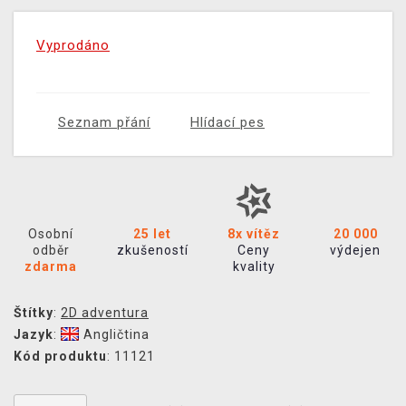
Vyprodáno
Seznam přání
Hlídací pes
Osobní
25 let
8x vítěz
20 000
odběr
zkušeností
Ceny
výdejen
zdarma
kvality
Štítky
:
2D adventura
Jazyk
:
Angličtina
Kód produktu
: 11121