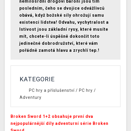
nemilosrdní drogoví baroni jsou tím
posledním, čeho se dvojice odvážlivců
obává, když božské síly ohrožují samu
existenci lidstva! Odvahu, vychytralost a
lstivost jsou základní rysy, které musíte
mít, chcete-li úspěšně dokončit toto
jedinečné dobrodružství, které vám
pořádně zamotá hlavu a zrychlí tep.!
KATEGORIE
PC hry a příslušenství
/
PC hry
/
Adventury
Broken Sword 1+2 obsahuje první dva
nejpopulárnější díly adventurní série Broken
Sword.