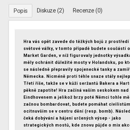
Diskuze (2)
Recenze (0)
Popis
Hra vás opět zavede do těžkých bojů z prostředí
světové války, v tomto případě budete součástí 
Market Garden, v níž figurovaly jednotky výsadk
měly ochránit důležité mosty v Holandsku, po kt
se následně přepravily spojenecké tanky a zamíř
Německa. Nicméně proti téhle snaze stály nejlepš
Třetí říše, takže se v kůži seržantů Bakera a Har
pěkně zapotíte! Hra začíná vaším seskokem nad
Eindhovenem a jelikož brzy poté Němci tohle m
začnou bombardovat, budete pomáhat civilistů
ocitnuvším se v centru dění (resp. bomb). Násle
čeká dobývání a hájení určených výsep - jako
strategických mostů, kde znovu půjde o mix akc