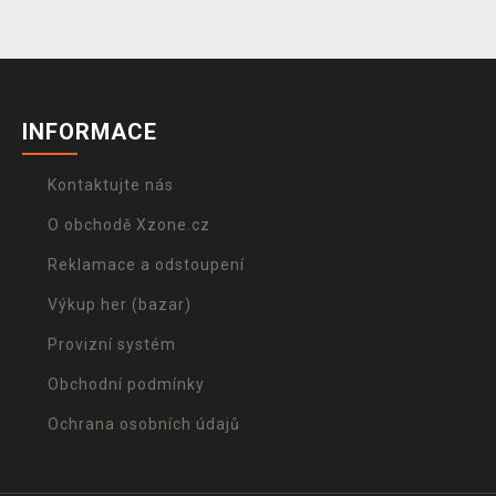
INFORMACE
Kontaktujte nás
O obchodě Xzone.cz
Reklamace a odstoupení
Výkup her (bazar)
Provizní systém
Obchodní podmínky
Ochrana osobních údajů