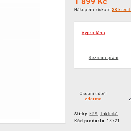
1 899
Kč
Nákupem získáte
38 kredi
Vyprodáno
Seznam přání
Osobní odběr
zdarma
Štítky
:
FPS
,
Taktické
Kód produktu
: 13721