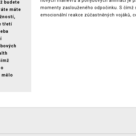
nových manévrů a pohybových animací je pam
íž budete
momenty zaslouženého odpočinku. S čímž so
ráte máte
emocionální reakce zúčastněných vojáků, což
žností,
 třetí
řeba
í
ybových
alth
čímž
mo
y mělo