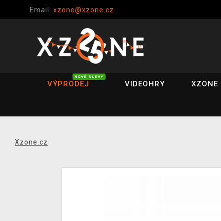
Email:
xzone@xzone.cz
NOVÉ SLEVY
VÝPRODEJ
VIDEOHRY
XZONE 
Xzone.cz