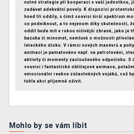
nutné strategie při kooperaci s vaší jednotkou, j
zadávat adekvátní povely. K dispozici protentok
hned tří oddíly, s čímž souvisí širší spektrum mo
co podniknout, a to nejenom díky skutečnosti, že
oddíl bude mít v rukou ničivější zbraně, jako je t
bazuka či minomet, nemluvě o možnosti přivolán
leteckého útoku. V rámci nových manévrů a poh
animací je pamatováno např. na patrolování, ste
aktivity či momenty zaslouženého odpočinku. S 
souvisí i fantastické obličejové animace, potaž
emocionální reakce zúčastněných vojáků, což b
tuhle akci příjemně oživit.
Mohlo by se vám líbit