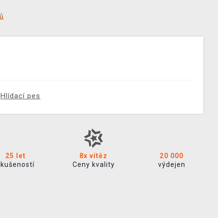
tů
Hlídací pes
25 let
8x vítěz
20 000
zkušeností
Ceny kvality
výdejen