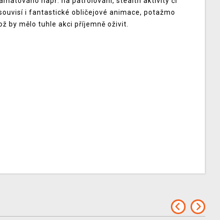
atováno např. na patrolování, stealth aktivity či
uvisí i fantastické obličejové animace, potažmo
 by mělo tuhle akci příjemně oživit.