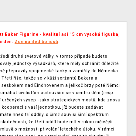
 Baker Figurine - kvalitní asi 15 cm vysoká figurka,
arden.
Zde náhled bonusů
.
tředí druhé světové války, v tomto případě budete
ovaly jednotky výsadkářů, které měly ochránit důležité
ně přepravily spojenecké tanky a zamířily do Německa.
 Třetí říše, takže se v kůži seržantů Bakera a
m seskokem nad Eindhovenem a jelikož brzy poté Němci
máhat civilistům ocitnuvším se v centru dění (resp.
 určených výsep - jako strategických mostů, kde znovu
i kooperaci s vaší jednotkou, jíž budete zadávat
máte hned tří oddíly, s čímž souvisí širší spektrum
kutečnosti, že třetí oddíl bude mít v rukou ničivější
emluvě o možnosti přivolání leteckého útoku. V rámci