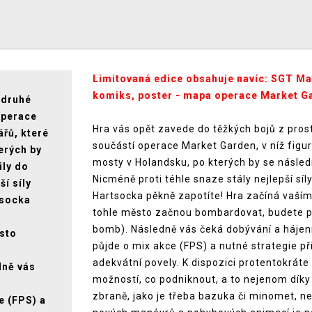
Limitovaná edice obsahuje navíc: SGT Matt
komiks, poster - mapa operace Market G
 druhé
operace
Hra vás opět zavede do těžkých bojů z pros
ářů, které
součástí operace Market Garden, v níž figur
erých by
mosty v Holandsku, po kterých by se násled
ily do
Nicméně proti téhle snaze stály nejlepší síly
í síly
Hartsocka pěkně zapotíte! Hra začíná vaší
tsocka
tohle město začnou bombardovat, budete po
bomb). Následně vás čeká dobývání a hájení
ěsto
půjde o mix akce (FPS) a nutné strategie př
m
adekvátní povely. K dispozici protentokráte 
dně vás
možností, co podniknout, a to nejenom díky s
zbraně, jako je třeba bazuka či minomet, n
e (FPS) a