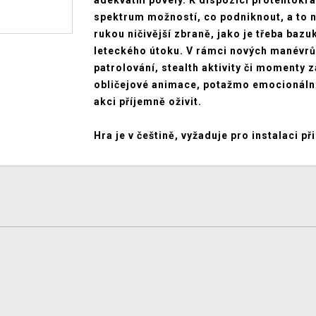
adekvátní povely. K dispozici protentokrát
spektrum možností, co podniknout, a to ne
rukou ničivější zbraně, jako je třeba baz
leteckého útoku. V rámci nových manévrů
patrolování, stealth aktivity či momenty 
obličejové animace, potažmo emocionální
akci příjemně oživit.
Hra je v češtině, vyžaduje pro instalaci př