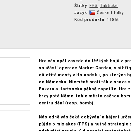
Štítky
:
FPS
,
Taktické
Jazyk
:
České titulky
Kód produktu
: 11860
Hra vás opět zavede do těžkých bojů z pr
součástí operace Market Garden, v níž fi
důležité mosty v Holandsku, po kterých b
do Německa. Nicméně proti téhle snaze stál
Bakera a Hartsocka pěkně zapotíte! Hra 
brzy poté Němci tohle město začnou bomb
centru dění (resp. bomb).
Následně vás čeká dobývání a hájení urče
půjde o mix akce (FPS) a nutné strategie 