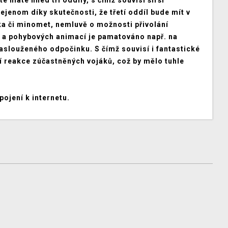
e máte hned tří oddíly, s čímž souvisí širší
jenom díky skutečnosti, že třetí oddíl bude mít v
uka či minomet, nemluvě o možnosti přivolání
 a pohybových animací je pamatováno např. na
zaslouženého odpočinku. S čímž souvisí i fantastické
 reakce zúčastněných vojáků, což by mělo tuhle
ipojení k internetu.