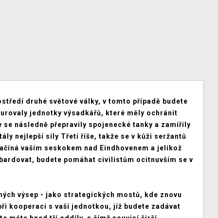
ostředí druhé světové války, v tomto případě budete
gurovaly jednotky výsadkářů, které měly ochránit
y se následně přepravily spojenecké tanky a zamířily
y nejlepší síly Třetí říše, takže se v kůži seržantů
začíná vaším seskokem nad Eindhovenem a jelikož
ardovat, budete pomáhat civilistům ocitnuvším se v
ných výsep - jako strategických mostů, kde znovu
při kooperaci s vaší jednotkou, jíž budete zadávat