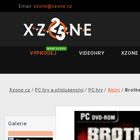
Email:
xzone@xzone.cz
NOVÉ SLEVY
VÝPRODEJ
VIDEOHRY
XZONE 
Xzone.cz
/
PC hry a příslušenství
/
PC hry
/
Akční
/
Brothe
Galerie