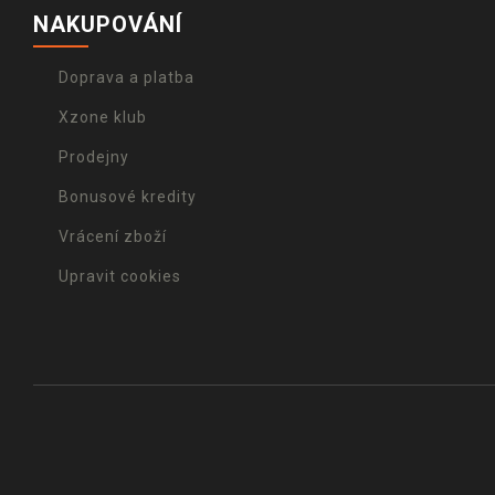
NAKUPOVÁNÍ
Doprava a platba
Xzone klub
Prodejny
Bonusové kredity
Vrácení zboží
Upravit cookies