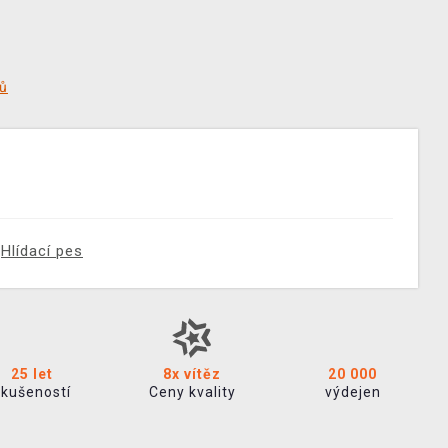
tů
Hlídací pes
25 let
8x vítěz
20 000
zkušeností
Ceny kvality
výdejen