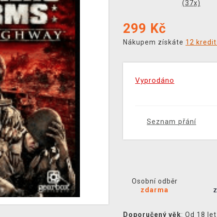
(
37
x)
299
Kč
Nákupem získáte
12 kredi
Vyprodáno
Seznam přání
Osobní odběr
zdarma
Doporučený věk
: Od 18 let