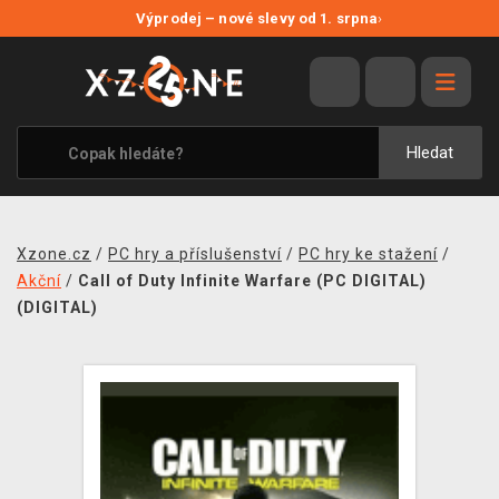
NOVÉ SLEVY
Výprodej – nové slevy od 1. srpna
›
VÝPRODEJ
VIDEOHRY
XZONE ORIGINALS
Hledat
TÉMATIKY
OBLEČENÍ A DOPLŇKY
Xzone.cz
/
PC hry a příslušenství
/
PC hry ke stažení
/
MERCHANDISE
Akční
/
Call of Duty Infinite Warfare (PC DIGITAL)
(DIGITAL)
SPOLEČENSKÉ HRY
BLOG
KONTAKT
PRODEJNY