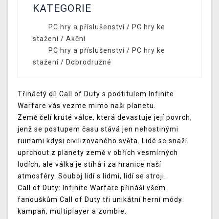
KATEGORIE
PC hry a příslušenství
/
PC hry ke
stažení
/
Akční
PC hry a příslušenství
/
PC hry ke
stažení
/
Dobrodružné
Třináctý díl Call of Duty s podtitulem Infinite
Warfare vás vezme mimo naši planetu.
Země čelí kruté válce, která devastuje její povrch,
jenž se postupem času stává jen nehostinými
ruinami kdysi civilizovaného světa. Lidé se snaží
uprchout z planety země v obřích vesmírných
lodích, ale válka je stíhá i za hranice naší
atmosféry. Souboj lidí s lidmi, lidí se stroji.
Call of Duty: Infinite Warfare přináší všem
fanouškům Call of Duty tři unikátní herní módy:
kampaň, multiplayer a zombie.