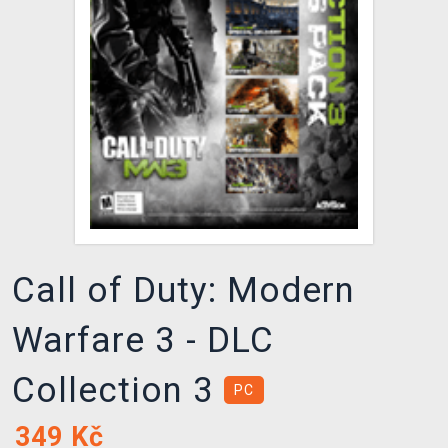
DOPRAVA
XZONE KLUB
TCG & BOARDGAME HUB
VÝKUP HER (BAZAR)
Call of Duty: Modern
Warfare 3 - DLC
Collection 3
PC
349
Kč