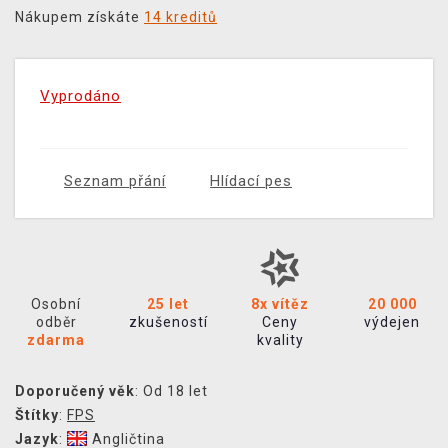
Nákupem získáte
14 kreditů
Vyprodáno
Seznam přání
Hlídací pes
Osobní
25 let
8x vítěz
20 000
odběr
zkušeností
Ceny
výdejen
zdarma
kvality
Doporučený věk
: Od 18 let
Štítky
:
FPS
Jazyk
:
Angličtina