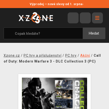
NOVÉ SLEVY
Výprodej – nové slevy od 1. srpna
›
VÝPRODEJ
VIDEOHRY
XZONE ORIGINALS
Hledat
TÉMATIKY
OBLEČENÍ A DOPLŇKY
Xzone.cz
/
PC hry a příslušenství
/
PC hry
/
Akční
/
Call
MERCHANDISE
of Duty: Modern Warfare 3 - DLC Collection 3 (PC)
SPOLEČENSKÉ HRY
BLOG
KONTAKT
PRODEJNY