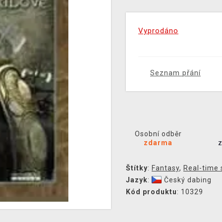
Vyprodáno
Seznam přání
Osobní odběr
zdarma
Štítky
:
Fantasy
,
Real-time 
Jazyk
:
Český dabing
Kód produktu
: 10329