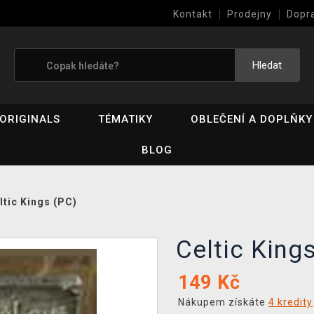
Kontakt
Prodejny
Dopr
Výkup her (bazar)
Hledat
ORIGINALS
TÉMATIKY
OBLEČENÍ A DOPLŇKY
BLOG
ltic Kings (PC)
Celtic King
149
Kč
Nákupem získáte
4 kredity