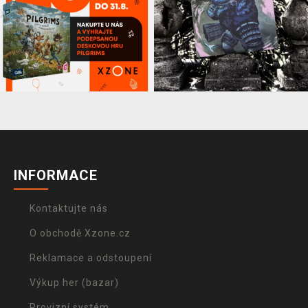
INFORMACE
Kontaktujte nás
O obchodě Xzone.cz
Reklamace a odstoupení
Výkup her (bazar)
Provizní systém