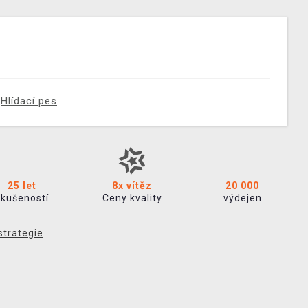
Hlídací pes
25 let
8x vítěz
20 000
zkušeností
Ceny kvality
výdejen
strategie