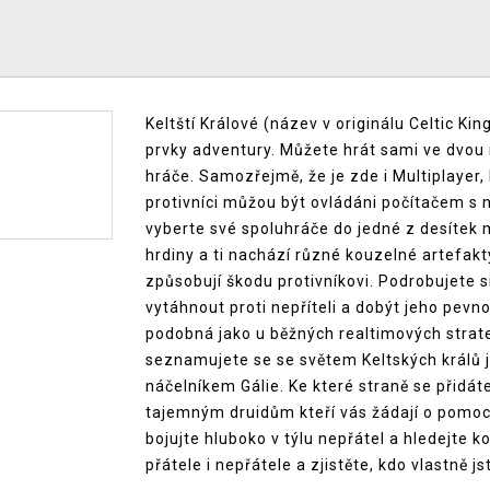
Keltští Králové (název v originálu Celtic Kin
prvky adventury. Můžete hrát sami ve dvou
hráče. Samozřejmě, že je zde i Multiplayer
protivníci můžou být ovládáni počítačem s
vyberte své spoluhráče do jedné z desítek 
hrdiny a ti nachází různé kouzelné artefakty
způsobují škodu protivníkovi. Podrobujete s
vytáhnout proti nepříteli a dobýt jeho pevno
podobná jako u běžných realtimových strateg
seznamujete se se světem Keltských králů
náčelníkem Gálie. Ke které straně se přidá
tajemným druidům kteří vás žádají o pomoc
bojujte hluboko v týlu nepřátel a hledejte 
přátele i nepřátele a zjistěte, kdo vlastně j