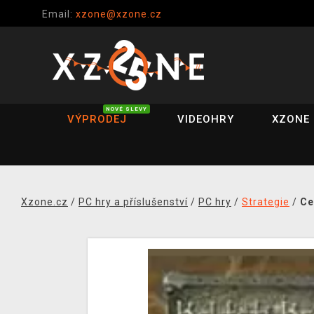
Email:
xzone@xzone.cz
NOVÉ SLEVY
VÝPRODEJ
VIDEOHRY
XZONE 
Xzone.cz
/
PC hry a příslušenství
/
PC hry
/
Strategie
/
Ce