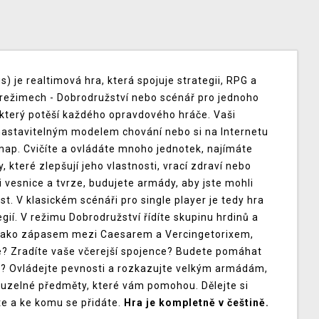
gs) je realtimová hra, která spojuje strategii, RPG a
 režimech - Dobrodružství nebo scénář pro jednoho
, který potěší každého opravdového hráče. Vaši
 nastavitelným modelem chování nebo si na Internetu
map. Cvičíte a ovládáte mnoho jednotek, najímáte
, které zlepšují jeho vlastnosti, vrací zdraví nebo
i vesnice a tvrze, budujete armády, aby jste mohli
st. V klasickém scénáři pro single player je tedy hra
ií. V režimu Dobrodružství řídíte skupinu hrdinů a
 jako zápasem mezi Caesarem a Vercingetorixem,
te? Zradíte vaše včerejší spojence? Budete pomáhat
? Ovládejte pevnosti a rozkazujte velkým armádám,
kouzelné předměty, které vám pomohou. Dělejte si
ste a ke komu se přidáte.
Hra je kompletně v češtině.