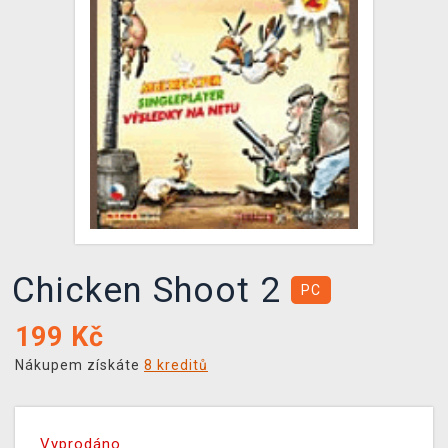
DOPRAVA
XZONE KLUB
TCG & BOARDGAME HUB
VÝKUP HER (BAZAR)
Chicken Shoot 2
PC
199
Kč
Nákupem získáte
8 kreditů
Vyprodáno