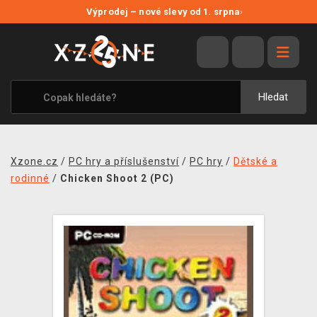
NOVÉ SLEVY
Výprodej – nové slevy od 1. srpna
›
VÝPRODEJ
VIDEOHRY
XZONE ORIGINALS
Hledat
TÉMATIKY
OBLEČENÍ A DOPLŇKY
Xzone.cz
/
PC hry a příslušenství
/
PC hry
/
Dětské a
MERCHANDISE
rodinné
/
Chicken Shoot 2 (PC)
SPOLEČENSKÉ HRY
BLOG
KONTAKT
PRODEJNY