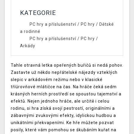
KATEGORIE
PC hry a příslušenství
/
PC hry
/
Dětské
a rodinné
PC hry a příslušenství
/
PC hry
/
Arkády
Tahle otravná letka opeřených buřičů si nedá pohov.
Zastavte už někdo nepřátelské nájezdy vzteklých
slepic v arkádovém režimu nebo v klasické
tříúrovňové mlátičce na čas. Na hráče čeká sedm
krásných herních prostředí se spoustou tajemství a
efektů. Nejen jednoho hráče, ale určitě i celou
rodinu, si hra získá svojí pestrostí, originálními a
zábavnými zvukovými efekty, idylickou hudbou a
unikátními překvapeními. Ke hře můžete pozvat
posily, které vám pomohou se škubáním kuřat na