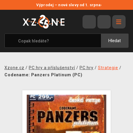
NOVÉ SLEVY
Výprodej – nové slevy od 1. srpna
›
VÝPRODEJ
VIDEOHRY
XZONE ORIGINALS
Hledat
TÉMATIKY
OBLEČENÍ A DOPLŇKY
Xzone.cz
/
PC hry a příslušenství
/
PC hry
/
Strategie
/
MERCHANDISE
Codename: Panzers Platinum (PC)
SPOLEČENSKÉ HRY
BLOG
KONTAKT
PRODEJNY