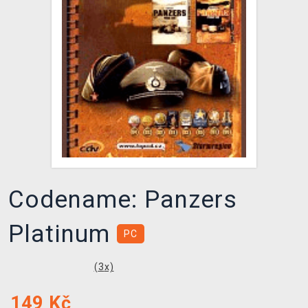
DOPRAVA
XZONE KLUB
TCG & BOARDGAME HUB
VÝKUP HER (BAZAR)
Codename: Panzers
Platinum
PC
(
3
x)
149
Kč