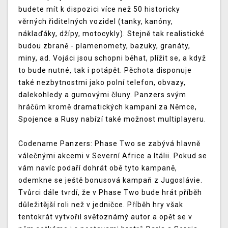
budete mít k dispozici více než 50 historicky
věrných řiditelných vozidel (tanky, kanóny,
náklaďáky, džípy, motocykly). Stejně tak realistické
budou zbraně - plamenomety, bazuky, granáty,
miny, ad. Vojáci jsou schopni běhat, plížit se, a když
to bude nutné, tak i potápět. Pěchota disponuje
také nezbytnostmi jako polní telefon, obvazy,
dalekohledy a gumovými čluny. Panzers svým
hráčům kromě dramatických kampaní za Němce,
Spojence a Rusy nabízí také možnost multiplayeru.
Codename Panzers: Phase Two se zabývá hlavně
válečnými akcemi v Severní Africe a Itálii. Pokud se
vám navíc podaří dohrát obě tyto kampaně,
odemkne se ještě bonusová kampaň z Jugoslávie.
Tvůrci dále tvrdí, že v Phase Two bude hrát příběh
důležitější roli než v jedničce. Příběh hry však
tentokrát vytvořil světoznámý autor a opět se v