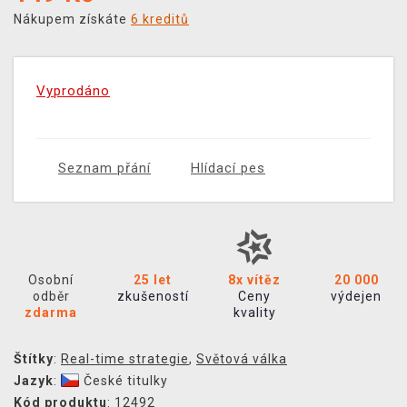
Nákupem získáte
6 kreditů
Vyprodáno
Seznam přání
Hlídací pes
Osobní
25 let
8x vítěz
20 000
odběr
zkušeností
Ceny
výdejen
zdarma
kvality
Štítky
:
Real-time strategie
,
Světová válka
Jazyk
:
České titulky
Kód produktu
: 12492