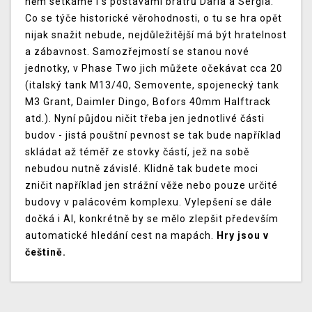
něm setkáme i s postavami bratrů Daria a Sergia.
Co se týče historické věrohodnosti, o tu se hra opět
nijak snažit nebude, nejdůležitější má být hratelnost
a zábavnost. Samozřejmostí se stanou nové
jednotky, v Phase Two jich můžete očekávat cca 20
(italský tank M13/40, Semovente, spojenecký tank
M3 Grant, Daimler Dingo, Bofors 40mm Halftrack
atd.). Nyní půjdou ničit třeba jen jednotlivé části
budov - jistá pouštní pevnost se tak bude například
skládat až téměř ze stovky částí, jež na sobě
nebudou nutně závislé. Klidně tak budete moci
zničit například jen strážní věže nebo pouze určité
budovy v palácovém komplexu. Vylepšení se dále
dočká i AI, konkrétně by se mělo zlepšit především
automatické hledání cest na mapách.
Hry jsou v
češtině.