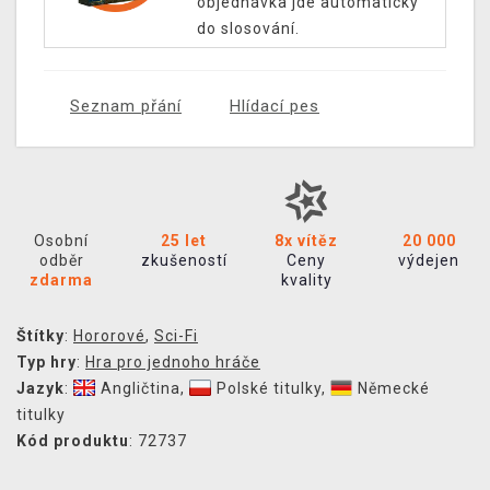
objednávka jde automaticky
do slosování.
Seznam přání
Hlídací pes
Osobní
25 let
8x vítěz
20 000
odběr
zkušeností
Ceny
výdejen
zdarma
kvality
Štítky
:
Hororové
,
Sci-Fi
Typ hry
:
Hra pro jednoho hráče
Jazyk
:
Angličtina
,
Polské titulky
,
Německé
titulky
Kód produktu
: 72737