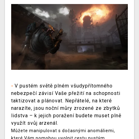
V pustém světě plném všudypřítomného
-
nebezpečí závisí Vaše přežití na schopnosti
taktizovat a plánovat. Nepřátelé, na které
narazíte, jsou noční můry zrozené ze zbytků
lidstva – k jejich poražení budete muset plně
využít svůj arzenál.
Můžete manipulovat s dočasnými anomáliemi,
které Vám pomohou uvolnit cestu pustým