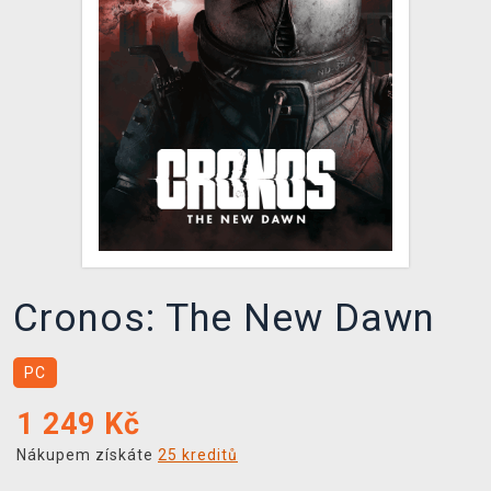
DOPRAVA
XZONE KLUB
TCG & BOARDGAME HUB
VÝKUP HER (BAZAR)
Cronos: The New Dawn
PC
1 249
Kč
Nákupem získáte
25 kreditů