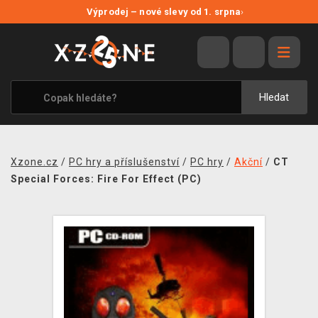
NOVÉ SLEVY
Výprodej – nové slevy od 1. srpna
›
VÝPRODEJ
VIDEOHRY
XZONE ORIGINALS
Hledat
TÉMATIKY
OBLEČENÍ A DOPLŇKY
Xzone.cz
/
PC hry a příslušenství
/
PC hry
/
Akční
/
CT
MERCHANDISE
Special Forces: Fire For Effect (PC)
SPOLEČENSKÉ HRY
BLOG
KONTAKT
PRODEJNY