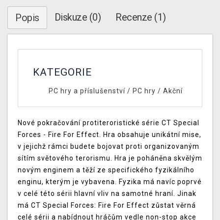
Diskuze (0)
Recenze (1)
Popis
KATEGORIE
PC hry a příslušenství
/
PC hry
/
Akční
Nové pokračování protiteroristické série CT Special
Forces - Fire For Effect. Hra obsahuje unikátní mise,
v jejichž rámci budete bojovat proti organizovaným
sítím světového terorismu. Hra je poháněna skvělým
novým enginem a těží ze specifického fyzikálního
enginu, kterým je vybavena. Fyzika má navíc poprvé
v celé této sérii hlavní vliv na samotné hraní. Jinak
má CT Special Forces: Fire For Effect zůstat věrná
celé sérii a nabídnout hráčům vedle non-stop akce