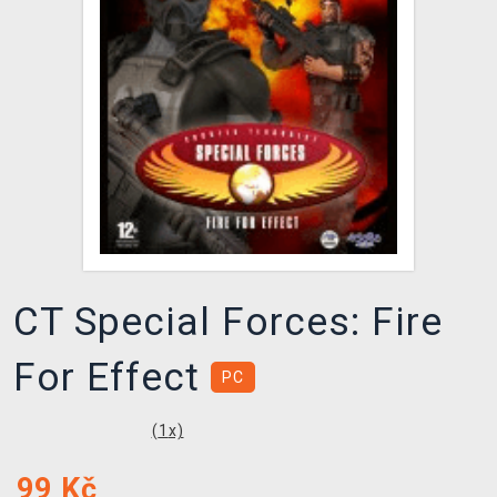
DOPRAVA
XZONE KLUB
TCG & BOARDGAME HUB
VÝKUP HER (BAZAR)
CT Special Forces: Fire
For Effect
PC
(
1
x)
99
Kč