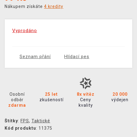
Nákupem získáte
4 kredity
Vyprodáno
Seznam přání
Hlídací pes
Osobní
25 let
8x vítěz
20 000
odběr
zkušeností
Ceny
výdejen
zdarma
kvality
Štítky
:
FPS
,
Taktické
Kód produktu
: 11375