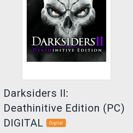
DOPRAVA
XZONE KLUB
TCG & BOARDGAME HUB
VÝKUP HER (BAZAR)
Darksiders II:
Deathinitive Edition (PC)
DIGITAL
Digital