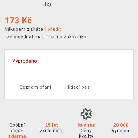
(
1
x)
173
Kč
Nákupem získáte
1 kredit
Lze objednat max. 1 ks na zákazníka.
Vyprodáno
Seznam přání
Hlídací pes
Osobní
25 let
8x vítěz
20 000
odběr
zkušeností
Ceny
výdejen
zdarma
kvality