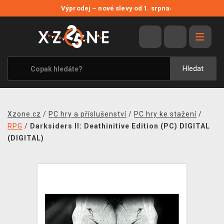
NOVÉ SLEVY
Výprodej – nové slevy od 1. srpna
›
VÝPRODEJ
VIDEOHRY
XZONE ORIGINALS
Hledat
TÉMATIKY
OBLEČENÍ A DOPLŇKY
Xzone.cz
/
PC hry a příslušenství
/
PC hry ke stažení
/
MERCHANDISE
RPG
/
Darksiders II: Deathinitive Edition (PC) DIGITAL
(DIGITAL)
SPOLEČENSKÉ HRY
BLOG
KONTAKT
PRODEJNY