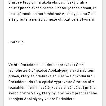
Smrt se tedy ujímá úkolu obnovit lidský druh a
očistit jméno svého bratra. Cestou jezdec odhalí, že
existují mnohem horší věci než Apokalypsa na Zemi
a že prastará nenávist může ohrozit celé Stvoření.
Smrt žije
Ve hře Darksiders II budete doprovázet Smrt,
jednoho ze čtyř jezdců Apokalypsy, v akcí nabitém
příběh, který se odehrává současně s původní hrou
Darksiders. Na této epické výpravě se Smrt ocitá v
rozsáhlém herním světě, kde se snaží očistit jméno
svého bratra Války, který byl obviněn z předčasného
zahájení Apokalypsy ve hře Darksiders.