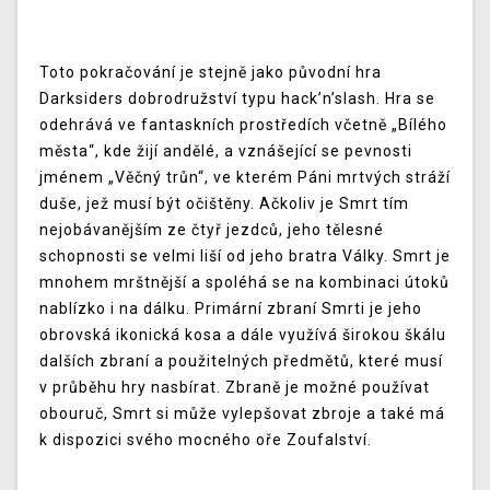
Toto pokračování je stejně jako původní hra
Darksiders dobrodružství typu hack’n’slash. Hra se
odehrává ve fantaskních prostředích včetně „Bílého
města“, kde žijí andělé, a vznášející se pevnosti
jménem „Věčný trůn“, ve kterém Páni mrtvých stráží
duše, jež musí být očištěny. Ačkoliv je Smrt tím
nejobávanějším ze čtyř jezdců, jeho tělesné
schopnosti se velmi liší od jeho bratra Války. Smrt je
mnohem mrštnější a spoléhá se na kombinaci útoků
nablízko i na dálku. Primární zbraní Smrti je jeho
obrovská ikonická kosa a dále využívá širokou škálu
dalších zbraní a použitelných předmětů, které musí
v průběhu hry nasbírat. Zbraně je možné používat
obouruč, Smrt si může vylepšovat zbroje a také má
k dispozici svého mocného oře Zoufalství.