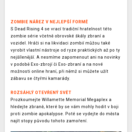
ZOMBIE NÁŘEZ V NEJLEPŠÍ FORMĚ
S Dead Rising 4 se vrací tradiční hratelnost této
zombie série včetně obrovské škály zbraní a
vozidel. Hráči si na likvidaci zombií můžou také
vyrobit vlastní nástroje od ryze praktických až po ty
nejšílenější. A nesmíme zapomenout ani na novinky
v podobě Exo-zbrojí či Exo-zbraní a na nové
možnosti online hraní, při němž si můžete užít
zábavu se čtyřmi kamarády.
ROZSÁHLÝ OTEVŘENÝ SVĚT
Prozkoumejte Willamette Memorial Megaplex a
hledejte zbraně, které by se vám mohly hodit v boji
proti zombie apokalypse. Poté se vydejte do města
najít stopy původu tohoto zamoření.