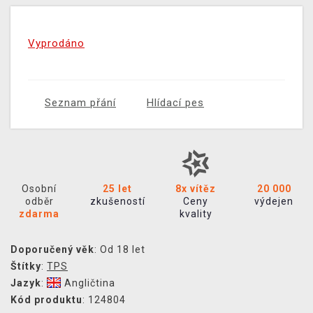
Vyprodáno
Seznam přání
Hlídací pes
Osobní
25 let
8x vítěz
20 000
odběr
zkušeností
Ceny
výdejen
zdarma
kvality
Doporučený věk
: Od 18 let
Štítky
:
TPS
Jazyk
:
Angličtina
Kód produktu
: 124804