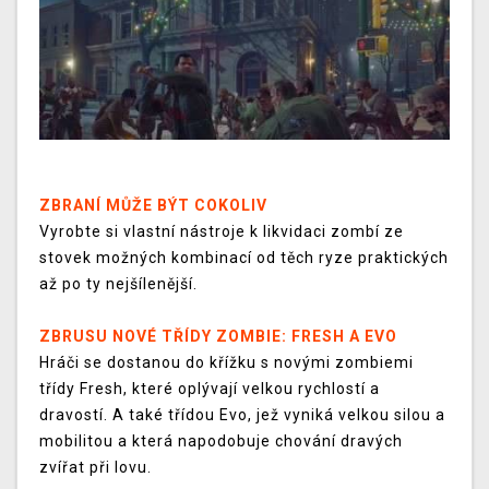
ZBRANÍ MŮŽE BÝT COKOLIV
Vyrobte si vlastní nástroje k likvidaci zombí ze
stovek možných kombinací od těch ryze praktických
až po ty nejšílenější.
ZBRUSU NOVÉ TŘÍDY ZOMBIE: FRESH A EVO
Hráči se dostanou do křížku s novými zombiemi
třídy Fresh, které oplývají velkou rychlostí a
dravostí. A také třídou Evo, jež vyniká velkou silou a
mobilitou a která napodobuje chování dravých
zvířat při lovu.