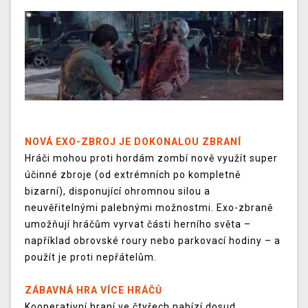
NOVÁ EXO-ZBROJ JE DOKONALOU ZBRANÍ
Hráči mohou proti hordám zombí nově využít super
účinné zbroje (od extrémních po kompletně
bizarní), disponující ohromnou silou a
neuvěřitelnými palebnými možnostmi. Exo-zbraně
umožňují hráčům vyrvat části herního světa –
například obrovské roury nebo parkovací hodiny – a
použít je proti nepřátelům.
ZÁBAVNÁ HRA VÍCE HRÁČŮ
Kooperativní hraní ve čtyřech nabízí dosud