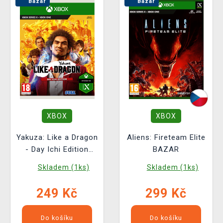
Bazar
Bazar
XBOX
XBOX
Yakuza: Like a Dragon
Aliens: Fireteam Elite
- Day Ichi Edition
BAZAR
BAZAR
Skladem (1ks)
Skladem (1ks)
249 Kč
299 Kč
Do košíku
Do košíku