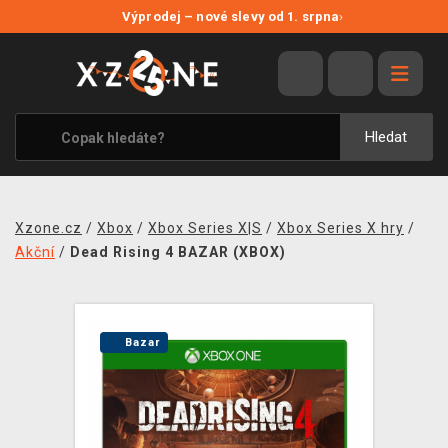
NOVÉ SLEVY
Výprodej – nové slevy od 1. srpna
›
VÝPRODEJ
VIDEOHRY
XZONE ORIGINALS
Hledat
TÉMATIKY
OBLEČENÍ A DOPLŇKY
Xzone.cz
/
Xbox
/
Xbox Series X|S
/
Xbox Series X hry
/
MERCHANDISE
Akční
/
Dead Rising 4 BAZAR (XBOX)
SPOLEČENSKÉ HRY
BLOG
Bazar
KONTAKT
PRODEJNY