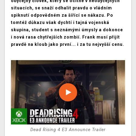
obyčejný člověk, který se ocitne v neobyčejných
situacích, se snaží odhalit pravdu o vládním
spiknutí odpovědném za šířící se nákazu. Po
tomtéž důkazu však dychtí i tajná vojenská
skupina, student s neznámými úmysly a dokonce
i nová rasa chytřejších zombií. Frank musí přijít
pravdě na kloub jako první... i za tu nejvyšší cenu.
Dead Rising 4 E3 Announce Trailer