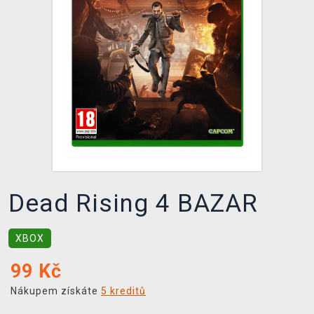
DOPRAVA
XZONE KLUB
TCG & BOARDGAME HUB
VÝKUP HER (BAZAR)
Dead Rising 4 BAZAR
XBOX
99
Kč
Nákupem získáte
5 kreditů