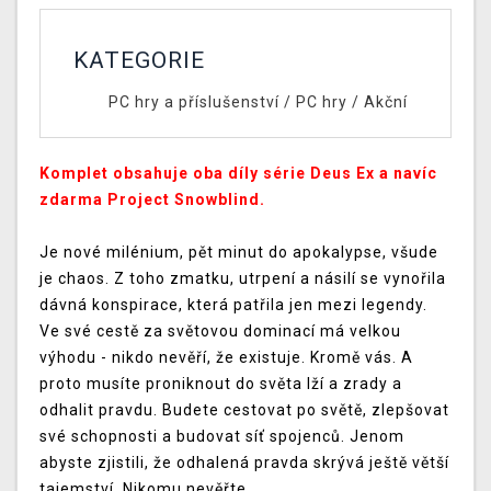
KATEGORIE
PC hry a příslušenství
/
PC hry
/
Akční
Komplet obsahuje oba díly série Deus Ex a navíc
zdarma Project Snowblind.
Je nové milénium, pět minut do apokalypse, všude
je chaos. Z toho zmatku, utrpení a násilí se vynořila
dávná konspirace, která patřila jen mezi legendy.
Ve své cestě za světovou dominací má velkou
výhodu - nikdo nevěří, že existuje. Kromě vás. A
proto musíte proniknout do světa lží a zrady a
odhalit pravdu. Budete cestovat po světě, zlepšovat
své schopnosti a budovat síť spojenců. Jenom
abyste zjistili, že odhalená pravda skrývá ještě větší
tajemství. Nikomu nevěřte.