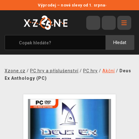
NOVÉ SLEVY
Výprodej – nové slevy od 1. srpna
›
VÝPRODEJ
VIDEOHRY
XZONE ORIGINALS
Hledat
TÉMATIKY
OBLEČENÍ A DOPLŇKY
Xzone.cz
/
PC hry a příslušenství
/
PC hry
/
Akční
/
Deus
MERCHANDISE
Ex Anthology (PC)
SPOLEČENSKÉ HRY
BLOG
KONTAKT
PRODEJNY