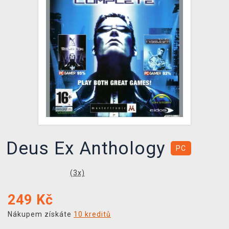
DOPRAVA
XZONE KLUB
TCG & BOARDGAME HUB
VÝKUP HER (BAZAR)
Deus Ex Anthology
PC
(
3
x)
249
Kč
Nákupem získáte
10 kreditů