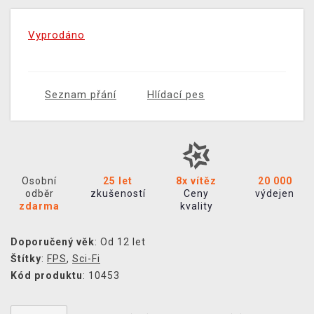
Vyprodáno
Seznam přání
Hlídací pes
Osobní
25 let
8x vítěz
20 000
odběr
zkušeností
Ceny
výdejen
zdarma
kvality
Doporučený věk
: Od 12 let
Štítky
:
FPS
,
Sci-Fi
Kód produktu
: 10453