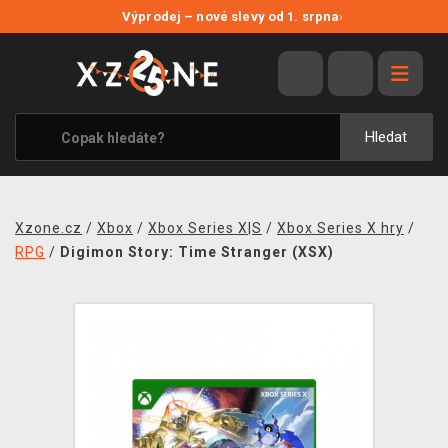
NOVÉ SLEVY
Výprodej – nové slevy od 1. srpna
›
VÝPRODEJ
VIDEOHRY
XZONE ORIGINALS
Hledat
TÉMATIKY
OBLEČENÍ A DOPLŇKY
Xzone.cz
/
Xbox
/
Xbox Series X|S
/
Xbox Series X hry
/
MERCHANDISE
RPG
/
Digimon Story: Time Stranger (XSX)
SPOLEČENSKÉ HRY
BLOG
KONTAKT
PRODEJNY