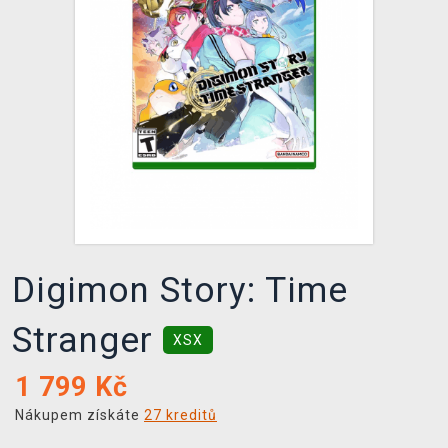
DOPRAVA
XZONE KLUB
TCG & BOARDGAME HUB
VÝKUP HER (BAZAR)
Digimon Story: Time
Stranger
XSX
1 799
Kč
Nákupem získáte
27 kreditů