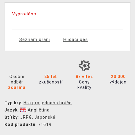
Vyprodáno
Seznam přání
Hlídací pes
Osobní
25 let
8x vítěz
20 000
odběr
zkušeností
Ceny
výdejen
zdarma
kvality
Typ hry
:
Hra pro jednoho hráče
Jazyk
:
Angličtina
Štítky
:
JRPG
,
Japonské
Kód produktu
: 71619